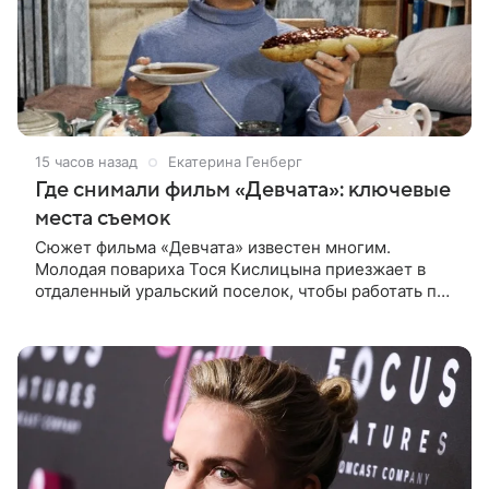
15 часов назад
Екатерина Генберг
Где снимали фильм «Девчата»: ключевые
места съемок
Сюжет фильма «Девчата» известен многим.
Молодая повариха Тося Кислицына приезжает в
отдаленный уральский поселок, чтобы работать по
профессии. Она поселяется в одной комнате с
четырьмя другими девушками и сразу