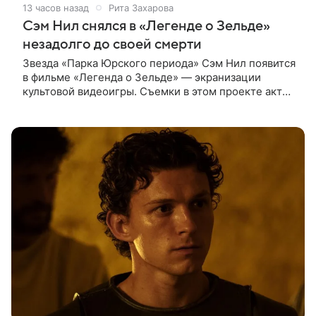
13 часов назад
Рита Захарова
Сэм Нил снялся в «Легенде о Зельде»
незадолго до своей смерти
Звезда «Парка Юрского периода» Сэм Нил появится
в фильме «Легенда о Зельде» — экранизации
культовой видеоигры. Съемки в этом проекте актер
завершил незадолго до ухода из жизни, сообщает
Deadline. События фильма