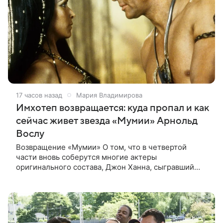
17 часов назад
Мария Владимирова
Имхотеп возвращается: куда пропал и как
сейчас живет звезда «Мумии» Арнольд
Вослу
Возвращение «Мумии» О том, что в четвертой
части вновь соберутся многие актеры
оригинального состава, Джон Ханна, сыгравший
Джонатана Карнахана, рассказал на телевизионном
фестивале в Монте-Карло. При этом