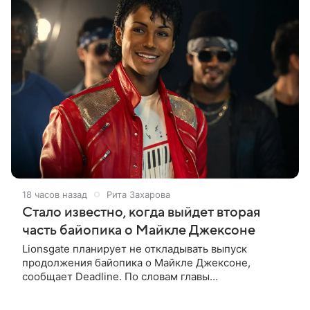
18 часов назад
Рита Захарова
Стало известно, когда выйдет вторая
часть байопика о Майкле Джексоне
Lionsgate планирует не откладывать выпуск
продолжения байопика о Майкле Джексоне,
сообщает Deadline. По словам главы
кинонаправления студии Адама Фогельсона,
производство второй части «Майкла» начнется в