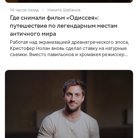
14 часов назад
Никита Шабанов
Где снимали фильм «Одиссея»:
путешествие по легендарным местам
античного мира
Работая над экранизацией древнегреческого эпоса,
Кристофер Нолан вновь сделал ставку на натурные
съемки. Вместо павильонов и хромакея режиссер
отправил съемочную группу в разные уголки
Европы и Северной Африки,