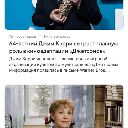
15 часов назад
Рита Захарова
64-летний Джим Кэрри сыграет главную
роль в киноадаптации «Джетсонов»
Джим Керри исполнит главную роль в игровой
экранизации культового мультсериала «Джетсоны».
Информация появилась в письме Warner Bros.
акционерам, где студия официально подтвердила
работу над проектом.