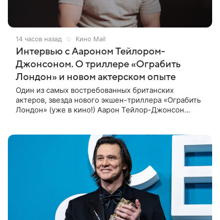
14 часов назад
Кино Mail
Интервью с Аароном Тейлором-
Джонсоном. О триллере «Ограбить
Лондон» и новом актерском опыте
Один из самых востребованных британских
актеров, звезда нового экшен-триллера «Ограбить
Лондон» (уже в кино!) Аарон Тейлор-Джонсон
рассказал о том, как готовился к роли сапера,
почему эти съемки стали для него