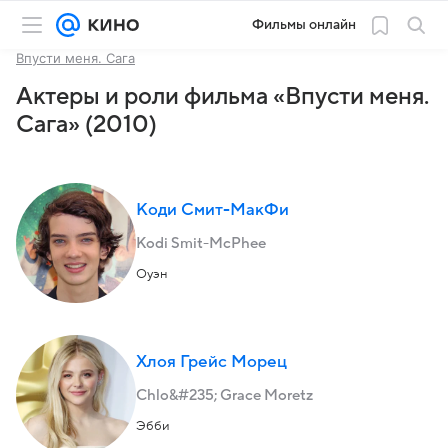
Фильмы онлайн
Впусти меня. Сага
Актеры и роли фильма «Впусти меня.
Сага» (2010)
Коди Смит-МакФи
Kodi Smit-McPhee
Оуэн
Хлоя Грейс Морец
Chlo&#235; Grace Moretz
Эбби