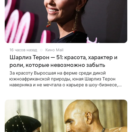
16 часов назад
Кино Mail
Шарлиз Терон — 51: красота, характер и
роли, которые невозможно забыть
За красоту Выросшая на ферме среди дикой
южноафриканской природы, юная Шарлиз Терон
наверняка и не мечтала о карьере в шоу-бизнесе,
но ее мать настояла на том, чтобы 16-летняя дочь
приняла участие в местном