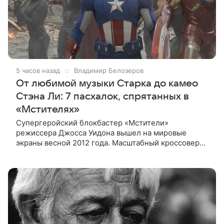
5 часов назад
Владимир Белозеров
От любимой музыки Старка до камео
Стэна Ли: 7 пасхалок, спрятанных в
«Мстителях»
Супергеройский блокбастер «Мстители»
режиссера Джосса Уидона вышел на мировые
экраны весной 2012 года. Масштабный кроссовер
подвел черту под первой фазой медиафраншизы
Marvel и заложил основу для дальнейшего