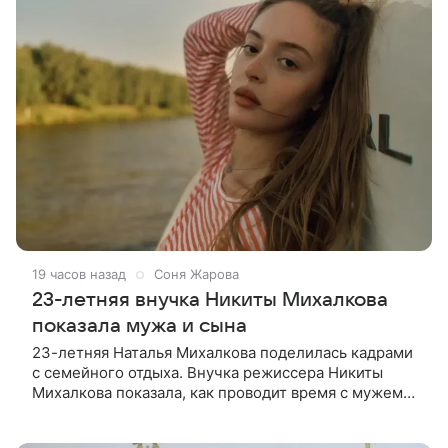
19 часов назад
Соня Жарова
23-летняя внучка Никиты Михалкова
показала мужа и сына
23-летняя Наталья Михалкова поделилась кадрами
с семейного отдыха. Внучка режиссера Никиты
Михалкова показала, как проводит время с мужем
Артемом Степаненко и их полуторагодовалым
сыном Мишей. Среди прочих в