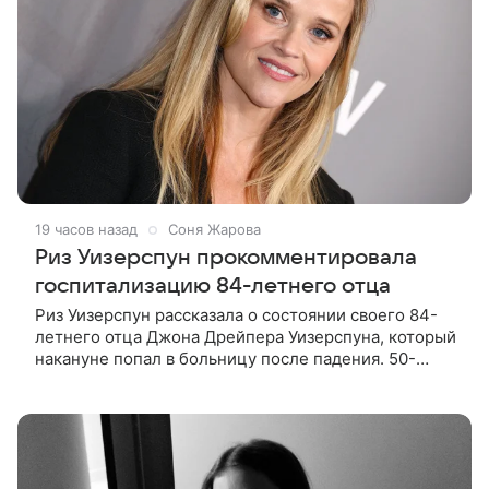
19 часов назад
Соня Жарова
Риз Уизерспун прокомментировала
госпитализацию 84-летнего отца
Риз Уизерспун рассказала о состоянии своего 84-
летнего отца Джона Дрейпера Уизерспуна, который
накануне попал в больницу после падения. 50-
летняя актриса сообщила, что сейчас с ним все в
порядке. «Я хочу, чтобы