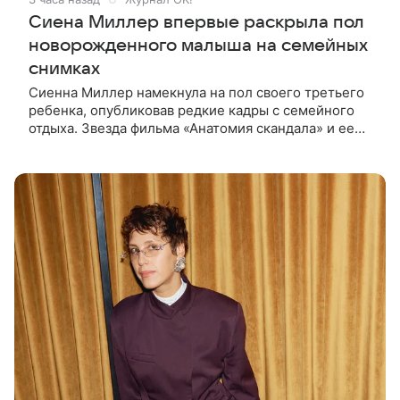
Сиена Миллер впервые раскрыла пол
новорожденного малыша на семейных
снимках
Сиенна Миллер намекнула на пол своего третьего
ребенка, опубликовав редкие кадры с семейного
отдыха. Звезда фильма «Анатомия скандала» и ее
29-летний возлюбленный, манекенщик Оли Грин,
до сих пор официально