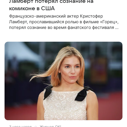
Ламберт потерял сознание на
комиконе в США
Французско-американский актер Кристофер
Ламберт, прославившийся ролью в фильме «Горец»,
потерял сознание во время фанатского фестиваля в
США. Об этом сообщил портал TMZ, материал
перевел aif.ru. Инцидент
3 часа назад
Журнал OK!