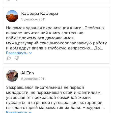
Кафедра Кафедра
5 декабря 2011
Не самая удачная экранизация книги...Особенно
вначале-нечитавший книгу зритель не
поймет,почему эта дамочка,имея
мужа,регулярнй секс,высокооплаиваемую работу
и дом вдруг впала в глубокую депрессию... До
Бали я вообще засыпала на фильме, но часть с
Развернуть
Бали прикольная - Хавьер Бардем ("вечный
гид",потрясающе сыгравший еще в фильме
"Вики,Кристина,Барселона") в своем образе,
особенно его зайчик - типичное бразильское
Al Enn
обращение в девушкам (чтобы не запутаться в
5 декабря 2011
именах) :)) Так что если читали книгу-
Зажравшаяся писательница не первой
посмотрите фильм,в некоторые моменты даже
молодости, не пережившая свой инфантилизм,
всплакнуть хочется. А если не читали,лучш все-
уставшая от прекрасной семейной жизни
таки отложить просмотр фильма и сначала
пускается в странное путешествие, которое ей
ознакомиться с этимм бестселлером. В общем
нагадал старый маразматик из Бали. Несуразные
типичный девчачий фильм,для милого
сцены молитв человека, у которого все есть, но
Развернуть