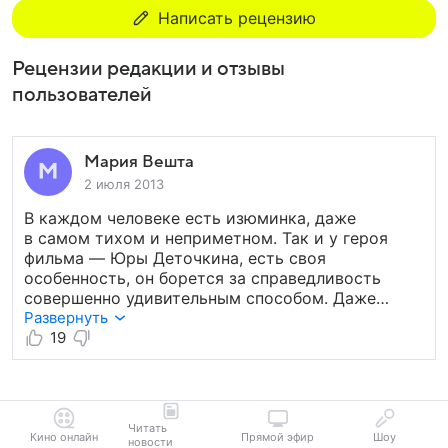
Написать рецензию
Рецензии редакции и отзывы
пользователей
Мария Вешта
2 июля 2013
В каждом человеке есть изюминка, даже
в самом тихом и неприметном. Так и у героя
фильма — Юры Деточкина, есть своя
особенность, он борется за справедливость
совершенно удивительным способом. Даже
опытный следователь, с которым Деточкин
Развернуть
занимается в театральном кружке не может
19
представить, что череда краж, которую
он не может распутать, связана с его приятелем
Юрием. В конце, герои фильма, а так же зрители,
целиком и полностью поддерживают главного
Читать
героя, не смотря на то что он борется
Кино онлайн
Прямой эфир
Шоу
новости