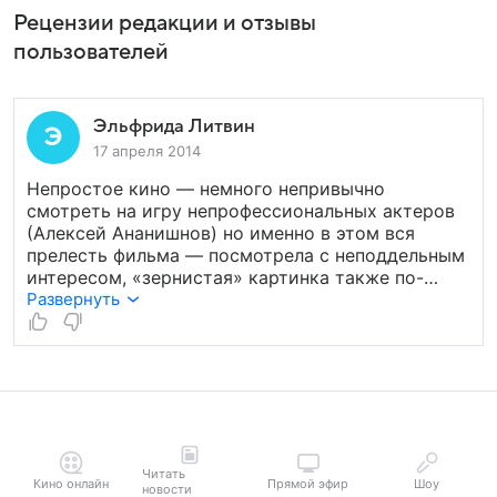
Рецензии редакции и отзывы
пользователей
Эльфрида Литвин
17 апреля 2014
Непростое кино — немного непривычно
смотреть на игру непрофессиональных актеров
(Алексей Ананишнов) но именно в этом вся
прелесть фильма — посмотрела с неподдельным
интересом, «зернистая» картинка также по-
своему добавляет атмосферности, «Дни
Развернуть
затмения» в целом очень заинтриговали.
Отличная фантасмогория!
Читать
Кино онлайн
Прямой эфир
Шоу
новости