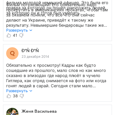
фильма молодой немецкий офицер. Это была его
Фильм потрясающий! Его обязательно надо
правда за которую он пошёл уничтожать людей,
прокрутить в американских прокатах, чтобы там
за которую он и готов был умирать.
за океаном поняли, что всё что они сейчас
делают на Украине, приведёт к такому же
результату. Невымершие бендеровцы такие же
сволочи как и проклятые фашисты. А им дают
Развернуть
сейчас воля и украинцы первые, кто сами же
41
страдают от этого. Умница Кравченко!
Аплодирую ему стоя! Так сыграть. В таком
возрасте. Посмотрите люди, и жизнь в мире
ÐºÑ ÐºÑ
станет намного дороже!
23 декабря 2014
Обязательно к просмотру! Кадры как будто
сошедшие из прошлого, мало слов но как много
сказано в эпизодах где народ плюёт в чучело
Гитлера, как отряд снимается на фото или когда
гонят людей в сарай. Сегодня стали мало
говорить о сожжённых деревнях и людях,
Развернуть
о концлагерях, больше непонятных историй
38
в кино где ряженые говорят умные слова и бьют
супостата пачками. Этот фильм о войне
без прикрас.
Женя Васильева