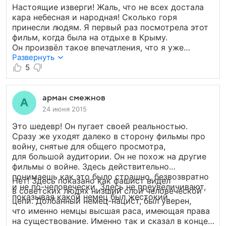
Настоящие изверги! Жаль, что не всех достала
кара небесная и народная! Сколько горя
принесли людям. Я первый раз посмотрела этот
фильм, когда была на отдыхе в Крыму.
Он произвёл такое впечатления, что я уже
не хотела никакого отдыха! Купила билет
Развернуть
на самолёт и на другой день была дома.
5
Страшный фильм.
арман смежнов
24 июня 2015
Это шедевр! Он пугает своей реальностью.
Сразу же уходят далеко в сторону фильмы про
войну, снятые для общего просмотра,
для большой аудитории. Он не похож на другие
фильмы о войне. Здесь действительно
понимаешь как это было страшно, безвозвратно
Нет! Здесь показано как фашист видел
и не по-человечески. Здесь не преувеличивают,
в советских людях низший слой человеческой
показывая какой немец был жестокий.
цепи. Долбанный немец-нацист, был уверен,
что именно немцы высшая раса, имеющая права
на существование. Именно так и сказал в конце