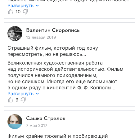
просмотра. Читала отзывы иностранцев, фильм
Развернуть
для них стал открытием к пониманию нашей
10
истории периода ВОВ и, сохранившейся в нас,
памяти.
Валентин Скоропись
13 января 2019
Страшный фильм, который год хочу
пересмотреть, но не решаюсь...
Великолепная художественная работа
над исторической действительностью. Фильм
получился немного психоделичным,
но не слишком. Иногда его еще вспоминают
в одном ряду с кинолентой Ф. Ф. Копполы
«Апокалипсис сегодня», который тоже в свою
Развернуть
очередь достаточно психоделичен, и может
9
в этом что-то есть, но мне все таки кажется,
что это два достаточно разных фильма.
Сашка Стрелок
7 мая 2017
Фильм крайне тяжелый и пробирающий