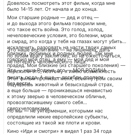
в глазах, что пробирает до мурашек. Советую
Довелось посмотреть этот фильм, когда мне
посмотреть и не советую. Фильм стоящий,
было 14-15 лет. От начала и до конца.
но тяжелый, особенно для женской аудитории.
Мои старшие родные — дед и отец —
Ребенку его смотреть не нужно.
и до выхода этого фильма говорили мне,
что такое есть война. Это голод, холод,
нечеловеческие условия, это болезни, мрак
и смрад, это когда у тебя на глазах могут убить,
искалечить, разорвать на части твоих самых
Это наше воспитание — на лишениях, дать
близких, любимых и родных людей. Так мне
по зубам врагу заклятому, но не ожесточиться,
говорил мой отец, а ему — мой дед и мой
не потерять человеческого лица.
прадед. Мои близкие (из старшего поколения) —
Эта — наша Родина, это — МОЯ РОДИНА.
пережили это, поэтому я имею возможность
писать сюда. А еще — погибли, пропали
Этот фильм пронизал меня, всем нутром своим
без вести.
ощущаешь животный и безысходный страх,
а еще больше — проникаешься ненавистью
к этому зверью в человеческом обличье,
провозгласившему самого себя
сверхчеловеками.
Но мы — не унтерменши, которыми нас
определили некие европейские субъекты,
состоящие из такой же плоти и крови.
Кино «Иди и смотри» я видел 1 раз 34 года