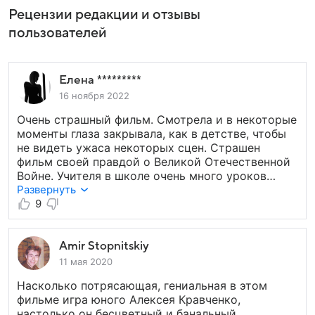
Рецензии редакции и отзывы
пользователей
Елена *********
16 ноября 2022
Очень страшный фильм. Смотрела и в некоторые
моменты глаза закрывала, как в детстве, чтобы
не видеть ужаса некоторых сцен. Страшен
фильм своей правдой о Великой Отечественной
Войне. Учителя в школе очень много уроков
посвещают этой теме. Но чтобы подростков
Развернуть
погрузить в эту тему достаточно показать пару
9
фильмов об этой страшной войне. Этот фильм
и ещё один о блокадном Ленинграде. Такие
откровенные сцены убийств и насилия во время
Amir Stopnitskiy
ВОВ нам даже в учебниках истории
11 мая 2020
не описывали. Рекомендую посмотреть ВСЕМ,
Насколько потрясающая, гениальная в этом
особенно молодому поколению и тем,
фильме игра юного Алексея Кравченко,
кто переписал свои учебники истории и возвёл
настолько он бесцветный и банальный