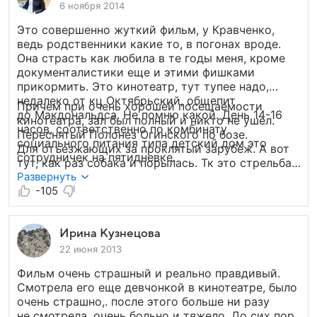
6 ноября 2014
Это совершенно жуткий фильм, у Кравченко,
ведь родственники какие то, в погонах вроде.
Она страсть как любила в те годы меня, кроме
документалистики еще и этими фишками
прикормить. Это кинотеатр, тут тупее надо,
недалеко от кц Октябрьский, общепит
Причем при очень хорошей посещаемости
до Макдональдса. Не помню какой. День 14-16
кинотеатра, зал был полный и никто не ушел.
часов, соответственно по комбинату
Переснятый Полонез Огинского по бозе.
социального питания типа детский дом это
Для отъезжающих за проклятый зарубеж. А вот
сотрудничек на пятидневке.
тут, как раз собака и порылась. Тк это стрельба
не по портерету там Мао или фюрера, или еще
Развернуть
кого. Это обыгранный свисток. Я тоже так умею.
-105
Лосевские пороги. Он поймет, я по лицу вижу.
Ирина Кузнецова
22 июня 2013
Фильм очень страшный и реально правдивый.
Смотрела его еще девчонкой в кинотеатре, было
очень страшно,. после этого больше ни разу
не смотрела, очень больно и тяжело. До сих пор,