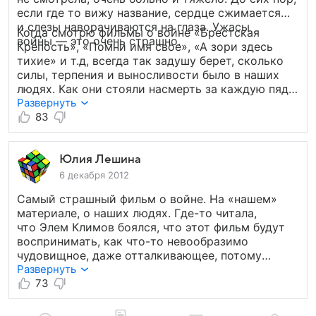
если где то вижу название, сердце сжимается
и слезы наворачиваются на глаза. Ужасы
Когда смотрю фильмы о войне «Брестская
войны — это очень страшно.
Крепость», «Помни имя свое», «А зори здесь
тихие» и т.д, всегда так задушу берет, сколько
силы, терпения и выносливости было в наших
людях. Как они стояли насмерть за каждую пядь
земли, такой самоотверженности, такой любви
Развернуть
к Родине, нам потомкам — поучиться.
83
Юлия Лешина
6 декабря 2012
Самый страшный фильм о войне. На «нашем»
материале, о наших людях. Где-то читала,
что Элем Климов боялся, что этот фильм будут
воспринимать, как что-то невообразимо
чудовищное, даже отталкивающее, потому
что он очень жесток. Но все равно снял, как
Развернуть
«мольбу о мире», потому что надо это смотреть,
73
чтобы понять, что такое мир и война, жизнь
и смерть. Фильм очень реален, нет