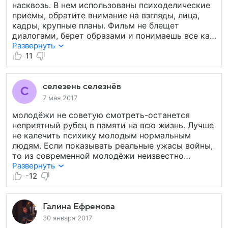
насквозь. В нем использованы психоделические
приемы, обратите внимание на взгляды, лица,
кадры, крупные планы. Фильм не блещет
диалогами, берет образами и понимаешь все как
раз-таки без лишних слов. Благо, я смотрел его
Развернуть
не один, иначе совсем тронуться можно.
11
Максимальная оценка!
селезень селезнёв
7 мая 2017
молодёжи не советую смотреть-останется
неприятный рубец в памяти на всю жизнь. Лучше
не калечить психику молодым нормальным
людям. Если показывать реальные ужасы войны,
то из современной молодёжи неизвестно
что вырастит. Очень сложно писать
Развернуть
о действительной смерти. Чтобы напечатать
-12
рецензию нужно 300 символов-это каким же
словоблудием нужно обладать, чтобы выразить
своё мнение. Слова без смысла- пустые слова.
Галина Ефремова
30 января 2017