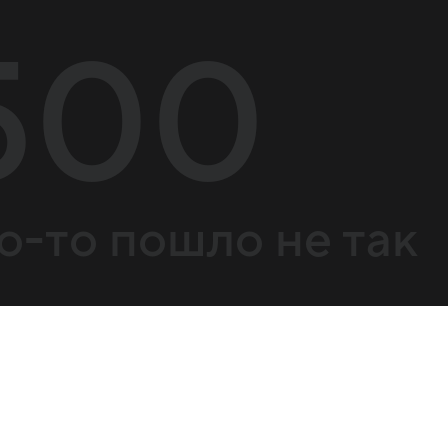
500
о-то пошло не так