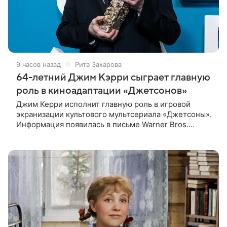
9 часов назад
Рита Захарова
64-летний Джим Кэрри сыграет главную
роль в киноадаптации «Джетсонов»
Джим Керри исполнит главную роль в игровой
экранизации культового мультсериала «Джетсоны».
Информация появилась в письме Warner Bros.
акционерам, где студия официально подтвердила
работу над проектом.