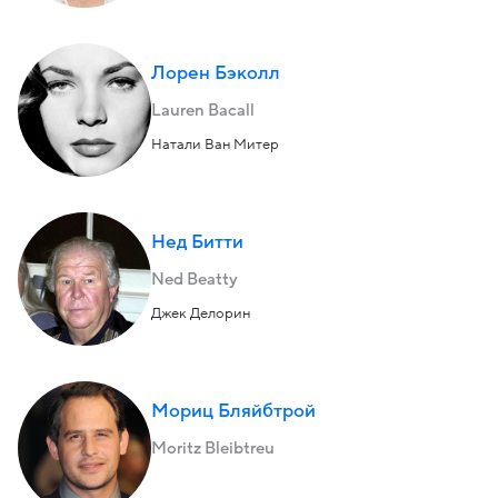
Лорен Бэколл
Lauren Bacall
Натали Ван Митер
Нед Битти
Ned Beatty
Джек Делорин
Мориц Бляйбтрой
Moritz Bleibtreu