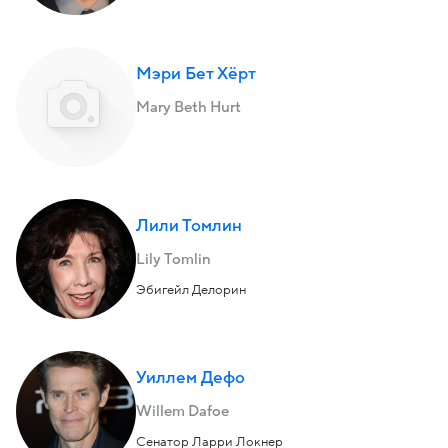
Мэри Бет Хёрт
Mary Beth Hurt
Лили Томлин
Lily Tomlin
Эбигейл Делорин
Уиллем Дефо
Willem Dafoe
Сенатор Ларри Локнер