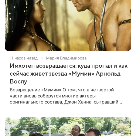
11 часов назад
Мария Владимирова
Имхотеп возвращается: куда пропал и как
сейчас живет звезда «Мумии» Арнольд
Вослу
Возвращение «Мумии» О том, что в четвертой
части вновь соберутся многие актеры
оригинального состава, Джон Ханна, сыгравший
Джонатана Карнахана, рассказал на телевизионном
фестивале в Монте-Карло. При этом