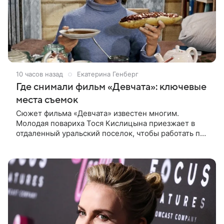
10 часов назад
Екатерина Генберг
Где снимали фильм «Девчата»: ключевые
места съемок
Сюжет фильма «Девчата» известен многим.
Молодая повариха Тося Кислицына приезжает в
отдаленный уральский поселок, чтобы работать по
профессии. Она поселяется в одной комнате с
четырьмя другими девушками и сразу