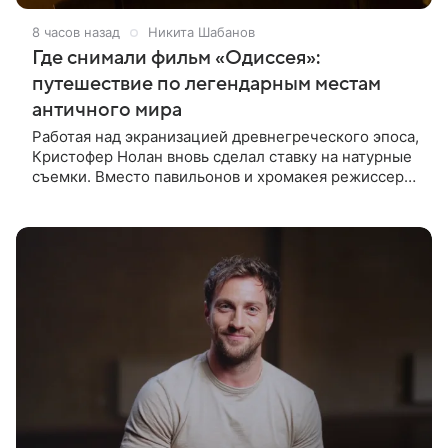
8 часов назад
Никита Шабанов
Где снимали фильм «Одиссея»:
путешествие по легендарным местам
античного мира
Работая над экранизацией древнегреческого эпоса,
Кристофер Нолан вновь сделал ставку на натурные
съемки. Вместо павильонов и хромакея режиссер
отправил съемочную группу в разные уголки
Европы и Северной Африки,