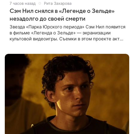
7 часов назад
Рита Захарова
Сэм Нил снялся в «Легенде о Зельде»
незадолго до своей смерти
Звезда «Парка Юрского периода» Сэм Нил появится
в фильме «Легенда о Зельде» — экранизации
культовой видеоигры. Съемки в этом проекте актер
завершил незадолго до ухода из жизни, сообщает
Deadline. События фильма