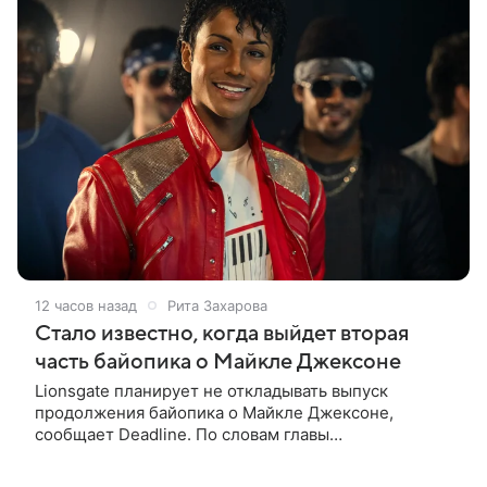
12 часов назад
Рита Захарова
Стало известно, когда выйдет вторая
часть байопика о Майкле Джексоне
Lionsgate планирует не откладывать выпуск
продолжения байопика о Майкле Джексоне,
сообщает Deadline. По словам главы
кинонаправления студии Адама Фогельсона,
производство второй части «Майкла» начнется в