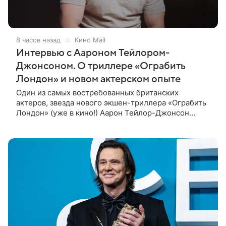
8 часов назад
Кино Mail
Интервью с Аароном Тейлором-
Джонсоном. О триллере «Ограбить
Лондон» и новом актерском опыте
Один из самых востребованных британских
актеров, звезда нового экшен-триллера «Ограбить
Лондон» (уже в кино!) Аарон Тейлор-Джонсон
рассказал о том, как готовился к роли сапера,
почему эти съемки стали для него