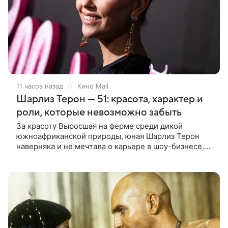
11 часов назад
Кино Mail
Шарлиз Терон — 51: красота, характер и
роли, которые невозможно забыть
За красоту Выросшая на ферме среди дикой
южноафриканской природы, юная Шарлиз Терон
наверняка и не мечтала о карьере в шоу-бизнесе,
но ее мать настояла на том, чтобы 16-летняя дочь
приняла участие в местном