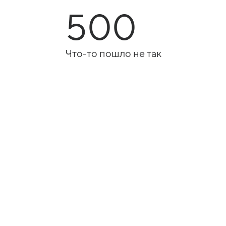
500
Что-то пошло не так