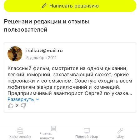
Написать рецензию
Рецензии редакции и отзывы
пользователей
iralkuz@mail.ru
5 декабря 2011
Классный фильм, смотрится на одном дыхании,
легкий, юморной, захватывающий сюжет, яркие
персонажи и со смыслом. Советую сходить всем
любителям жанра приключений и коммедий.
Предприимчивый авантюрист Сергей по указке
внука нацистского барона, отправляется
Развернуть
собирать древние артефакты, которые хранятся
2
у потомков однополчан его деда по территории
быв. СССР. Отправляясь в путь Сергей хотел
заработать денег, но в итоге он становится
участником древнего пророчества, попадает в
Читать
водоворот захватывающих приключений,
Кино онлайн
Прямой эфир
Шоу
новости