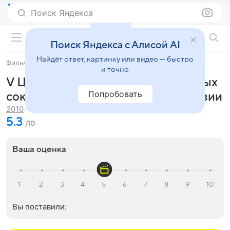
Поиск Яндекса
Фильмы онлайн
Поиск Яндекса с Алисой AI
Найдёт ответ, картинку или видео — быстро
Фильмы
V Центурия. В поисках зачарованных сокровищ
и точно
V Центурия. В поисках зачарованных
Попробовать
сокровищ (2010) - отзывы и рецензии
1 ч. 47 мин.
2010
5.3
/10
Ваша оценка
Вы поставили: