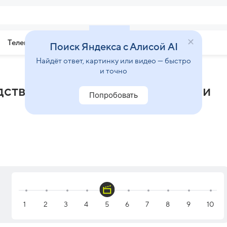
Телепрограмма
Звезды
Поиск Яндекса с Алисой AI
Найдёт ответ, картинку или видео — быстро
и точно
ству (2010) - отзывы и рецензии
Попробовать