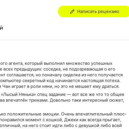
Написать рецензию
ей
ного агента, который выполнил множество успешных
е всех предыдущих: соседка, не подозревающая о его
ент соглашается, но поначалу сиделка из него получается
о компьютер секретный код начинается настоящая потеха.
Чан играет в роли няни, но это не мешает ему драться.
 «Лысый Нянька» спец задание — вот все же что то общее
ова впечатлён трюками. Довольно таки интересный сюжет,
лько положительные эмоции. Очень впечатлительный плюс-
понравился момент с кошкой, Джеки как всегда прыгает,
отличный, на него стоит идти либо с девушкой либо всей