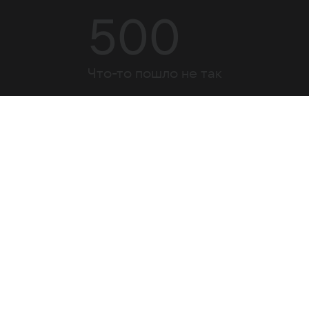
500
Что-то пошло не так