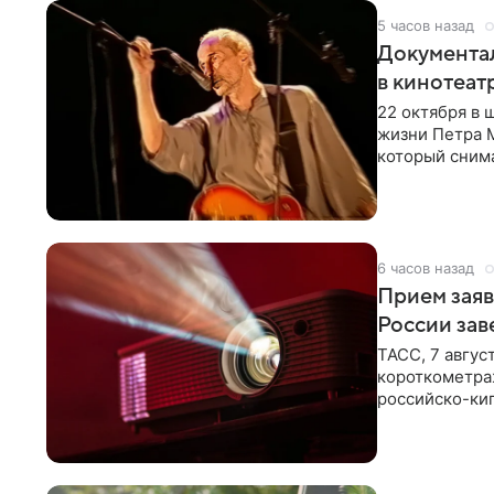
5 часов назад
Документа
в кинотеат
22 октября в
жизни Петра 
который снима
Новая работа
6 часов назад
Прием заяв
России зав
ТАСС, 7 авгус
короткометра
российско-кип
сценарии дол