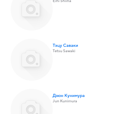
Eihi Shiina
Тэцу Саваки
Tetsu Sawaki
Дзюн Кунимура
Jun Kunimura