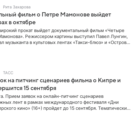
Рита Захарова
льный фильм о Петре Мамонове выйдет
рах в октябре
 широкий прокат выйдет документальный фильм «Четыре
Мамонова». Режиссером картины выступил Павел Лунгин,
л музыканта в культовых лентах «Такси-блюз» и «Остров».
ТАСС
ок на питчинг сценариев фильма о Кипре и
ершится 15 сентября
та. Прием заявок на онлайн-питчинг сценариев
жных лент в рамках международного фестиваля «Дни
рского кино» (16+) пройдет до 15 сентября. Тематически
жны быть