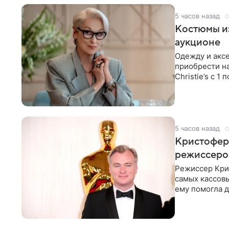
5 часов назад
Костюмы из
аукционе
Одежду и аксе
приобрести н
Christie’s с 1
поддержку
5 часов назад
Кристофер 
режиссеров
Режиссер Кри
самых кассовы
ему помогла д
момент