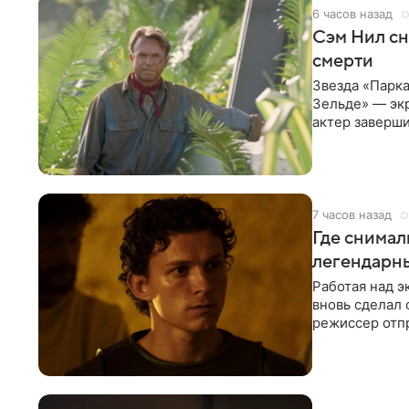
6 часов назад
Сэм Нил сн
смерти
Звезда «Парка
Зельде» — эк
актер заверши
События фил
7 часов назад
Где снимал
легендарн
Работая над 
вновь сделал 
режиссер отп
Северной Афр