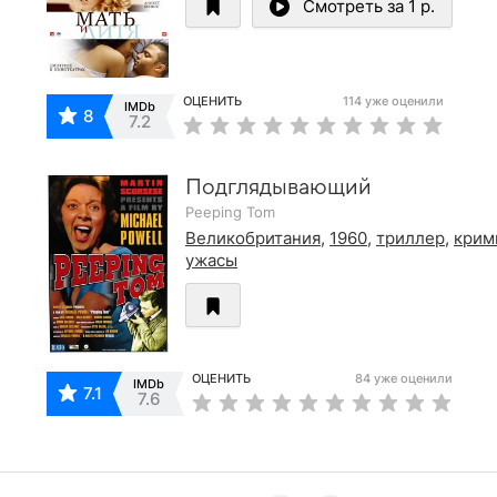
Смотреть за 1 р.
ОЦЕНИТЬ
114 уже оценили
IMDb
8
7.2
Подглядывающий
Peeping Tom
Великобритания
,
1960
,
триллер
,
крим
ужасы
ОЦЕНИТЬ
84 уже оценили
IMDb
7.1
7.6