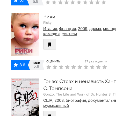
6.1
5.9
Рики
Ricky
Италия
,
Франция
,
2009
,
драма
,
мелод
комедия
,
фэнтези
ОЦЕНИТЬ
87 уже оценили
IMDb
8.6
5.8
Гонзо: Страх и ненависть Хан
С. Томпсона
Gonzo: The Life and Work of Dr. Hunter S. 
США
,
2008
,
биография
,
документальн
музыкальный