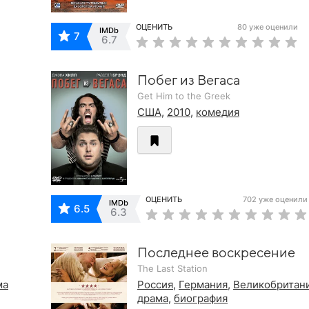
ОЦЕНИТЬ
80 уже оценили
IMDb
7
6.7
Побег из Вегаса
Get Him to the Greek
США
,
2010
,
комедия
ОЦЕНИТЬ
702 уже оценили
IMDb
6.5
6.3
Последнее воскресение
The Last Station
ма
Россия
,
Германия
,
Великобритан
драма
,
биография