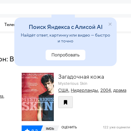
Телепрограмма
Звезды
Поиск Яндекса с Алисой AI
Найдёт ответ, картинку или видео — быстро
и точно
Попробовать
: Вот и всё»
Загадочная кожа
Mysterious Skin
США
,
Нидерланды
,
2004
,
драма
ма
,
ОЦЕНИТЬ
122 уже оценили
IMDb