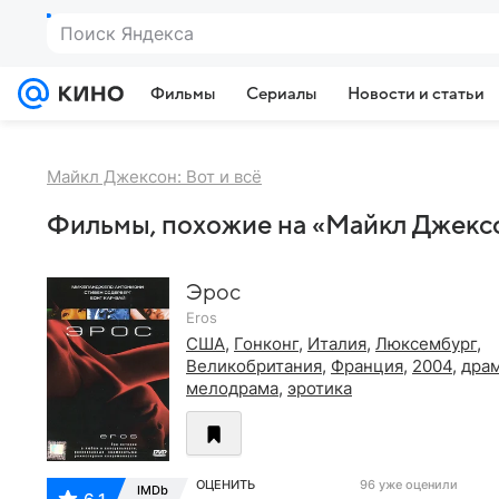
Поиск Яндекса
Фильмы
Сериалы
Новости и статьи
Майкл Джексон: Вот и всё
Фильмы, похожие на «Майкл Джексон
Эрос
Eros
США
,
Гонконг
,
Италия
,
Люксембург
,
Великобритания
,
Франция
,
2004
,
дра
мелодрама
,
эротика
ОЦЕНИТЬ
96 уже оценили
IMDb