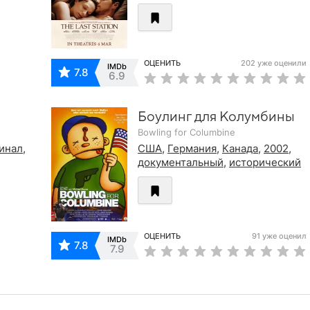
ОЦЕНИТЬ
202 уже оценили
IMDb
7.8
6.9
Боулинг для Колумбины
Bowling for Columbine
инал
,
США
,
Германия
,
Канада
,
2002
,
документальный
,
исторический
ОЦЕНИТЬ
91 уже оценил
IMDb
7.8
7.9