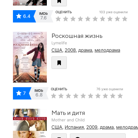
ОЦЕНИТЬ
103 уже оценили
IMDb
6.4
7.6
Роскошная жизнь
Lymelife
США
,
2008
,
драма
,
мелодрама
ОЦЕНИТЬ
76 уже оценили
IMDb
7
6.8
Мать и дитя
Mother and Child
США
,
Испания
,
2009
,
драма
,
мелодра