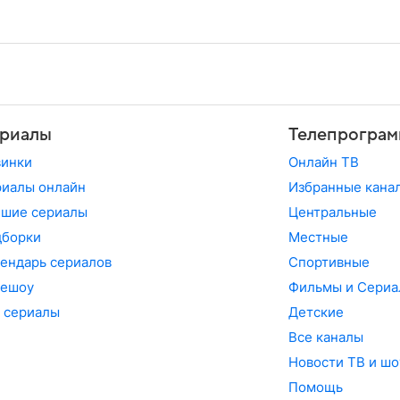
риалы
Телепрограм
винки
Онлайн ТВ
иалы онлайн
Избранные кана
чшие сериалы
Центральные
дборки
Местные
ендарь сериалов
Спортивные
лешоу
Фильмы и Сериа
 сериалы
Детские
Все каналы
Новости ТВ и шо
Помощь