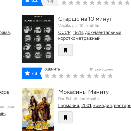
8.2
7.6
Старше на 10 минут
Vecāks par 10 minūtēm
рама
,
СССР
,
1978
,
документальный
,
короткометражный
ОЦЕНИТЬ
81 уже оценил
7.8
тера
Мокасины Маниту
Der Schuh des Manitu
Германия
,
2001
,
комедия
,
вестер
Thompson
ый
,