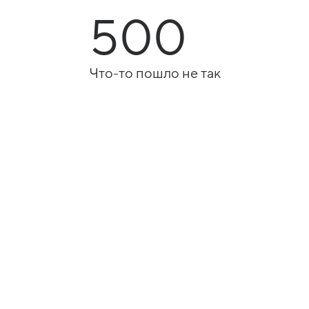
500
Что-то пошло не так