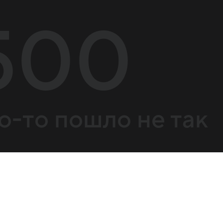
500
о-то пошло не так