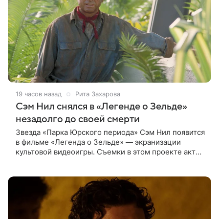
19 часов назад
Рита Захарова
Сэм Нил снялся в «Легенде о Зельде»
незадолго до своей смерти
Звезда «Парка Юрского периода» Сэм Нил появится
в фильме «Легенда о Зельде» — экранизации
культовой видеоигры. Съемки в этом проекте актер
завершил незадолго до ухода из жизни, сообщает
Deadline. События фильма