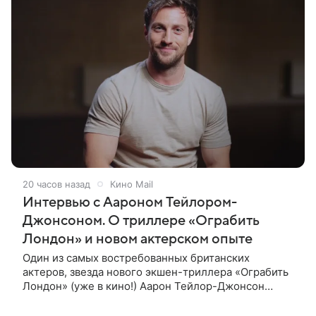
20 часов назад
Кино Mail
Интервью с Аароном Тейлором-
Джонсоном. О триллере «Ограбить
Лондон» и новом актерском опыте
Один из самых востребованных британских
актеров, звезда нового экшен-триллера «Ограбить
Лондон» (уже в кино!) Аарон Тейлор-Джонсон
рассказал о том, как готовился к роли сапера,
почему эти съемки стали для него