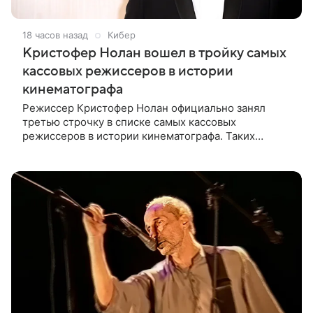
18 часов назад
Кибер
Кристофер Нолан вошел в тройку самых
кассовых режиссеров в истории
кинематографа
Режиссер Кристофер Нолан официально занял
третью строчку в списке самых кассовых
режиссеров в истории кинематографа. Таких
результатов ему помогла добиться «Одиссея»,
вышедшая 17 июля и собравшая на момент