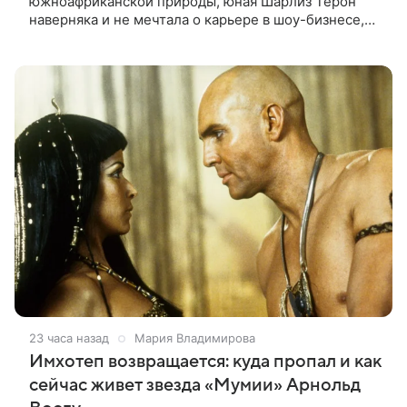
южноафриканской природы, юная Шарлиз Терон
наверняка и не мечтала о карьере в шоу-бизнесе,
но ее мать настояла на том, чтобы 16-летняя дочь
приняла участие в местном
23 часа назад
Мария Владимирова
Имхотеп возвращается: куда пропал и как
сейчас живет звезда «Мумии» Арнольд