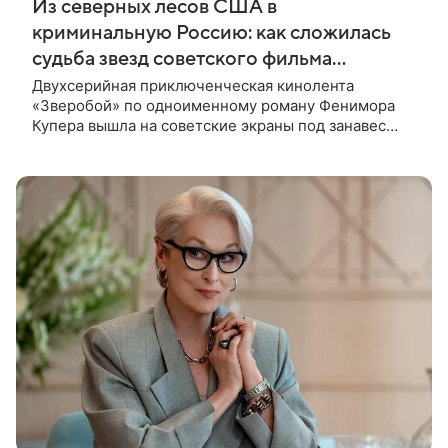
Из северных лесов США в
криминальную Россию: как сложилась
судьба звезд советского фильма
«Зверобой»
Двухсерийная приключенческая кинолента
«Зверобой» по одноименному роману Фенимора
Купера вышла на советские экраны под занавес
существования СССР — в 1990 году. Фильм стал
дебютной режиссерской работой Андрея