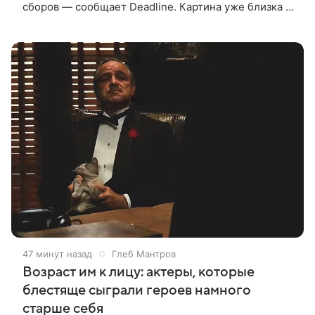
сборов — сообщает Deadline. Картина уже близка к
тому, чтобы стать самым успешным фильмом в
карьере режиссера. Сейчас первое
47 минут назад
Глеб Мантров
Возраст им к лицу: актеры, которые
блестяще сыграли героев намного
старше себя