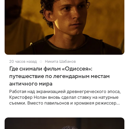
20 часов назад
Никита Шабанов
Где снимали фильм «Одиссея»:
путешествие по легендарным местам
античного мира
Работая над экранизацией древнегреческого эпоса,
Кристофер Нолан вновь сделал ставку на натурные
съемки. Вместо павильонов и хромакея режиссер
отправил съемочную группу в разные уголки
Европы и Северной Африки,