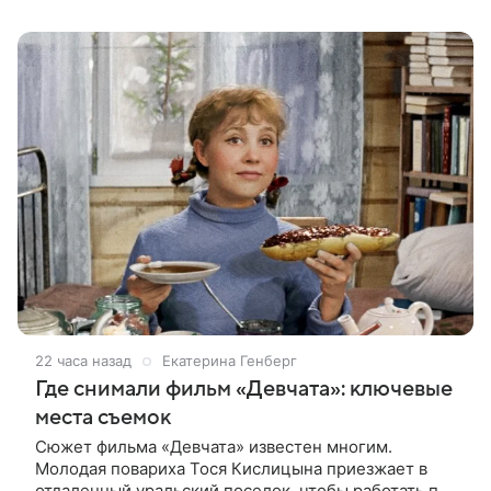
работу над проектом.
22 часа назад
Екатерина Генберг
Где снимали фильм «Девчата»: ключевые
места съемок
Сюжет фильма «Девчата» известен многим.
Молодая повариха Тося Кислицына приезжает в
отдаленный уральский поселок, чтобы работать по