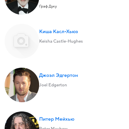
Граф Дуку
Киша Касл-Хьюз
Keisha Castle-Hughes
Джоэл Эдгертон
Joel Edgerton
Питер Мейхью
Peter Mayhew