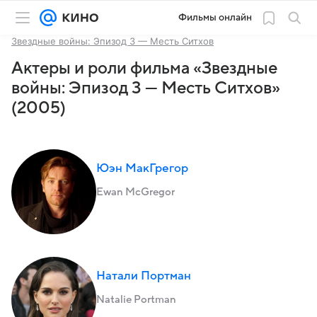
Фильмы онлайн
Звездные войны: Эпизод 3 — Месть Ситхов
Актеры и роли фильма «Звездные
войны: Эпизод 3 — Месть Ситхов»
(2005)
Юэн МакГрегор
Ewan McGregor
Натали Портман
Natalie Portman