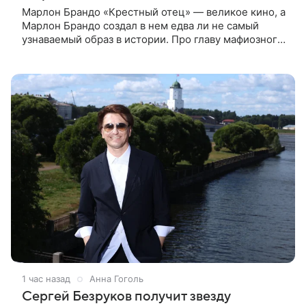
Марлон Брандо «Крестный отец» — великое кино, а
Марлон Брандо создал в нем едва ли не самый
узнаваемый образ в истории. Про главу мафиозного
клана дона Вито Корлеоне знают даже те, кто не
смотрел картину
1 час назад
Анна Гоголь
Сергей Безруков получит звезду