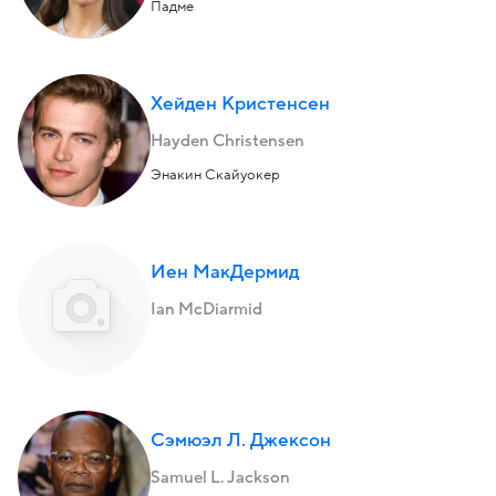
Падме
Хейден Кристенсен
Hayden Christensen
Энакин Скайуокер
Иен МакДермид
Ian McDiarmid
Сэмюэл Л. Джексон
Samuel L. Jackson