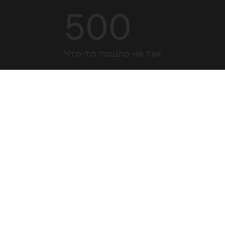
500
Что-то пошло не так