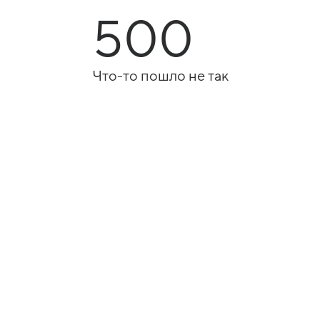
500
Что-то пошло не так