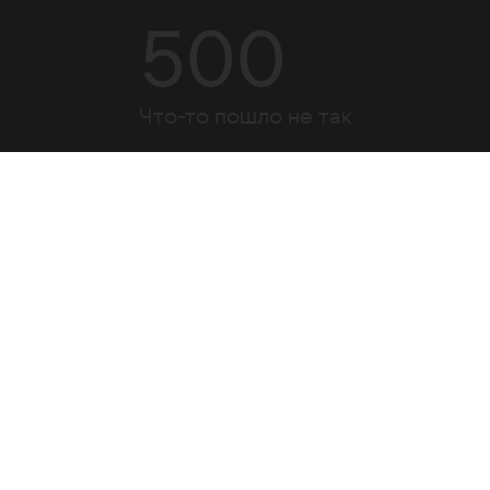
500
Что-то пошло не так