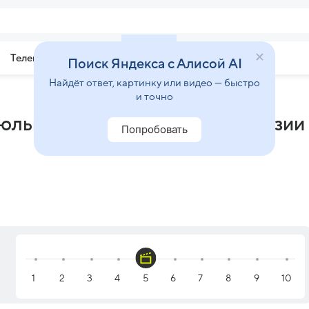
Телепрограмма
Звезды
Поиск Яндекса с Алисой AI
Найдёт ответ, картинку или видео — быстро
и точно
льник (1998) - отзывы и рецензии
Попробовать