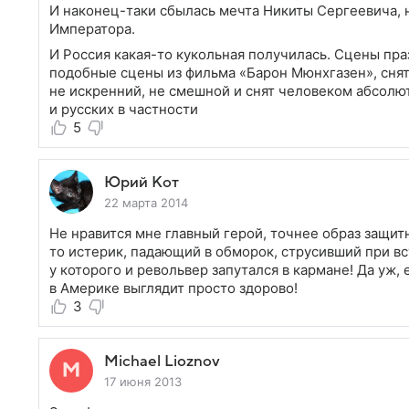
И наконец-таки сбылась мечта Никиты Сергеевича, н
Императора.
И Россия какая-то кукольная получилась. Сцены пр
подобные сцены из фильма «Барон Мюнхгазен», снят
не искренний, не смешной и снят человеком абсол
и русских в частности
5
Юрий Кот
22 марта 2014
Не нравится мне главный герой, точнее образ защит
то истерик, падающий в обморок, струсивший при в
у которого и револьвер запутался в кармане! Да уж,
в Америке выглядит просто здорово!
3
Michael Lioznov
17 июня 2013