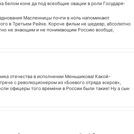
а белом коне да под всеобщие овации в роли Государя-
азднования Масленницы почти в ноль напоминают
ого в Третьем Рейхе. Короче фильм не шедевр, абсолютно
ютно не знающим и не понимающим Россию вообще,
ника отечества в исполнении Меньшикова! Какой-
стрече с революционером из «Боевого отряда эсеров»,
 если офицеры того времени в России были такие! Ну а сын