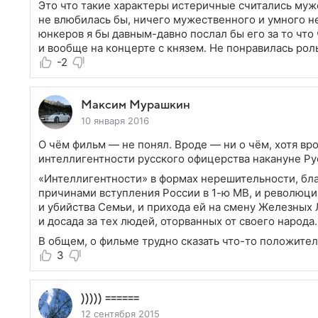
Это что такие характеры истеричные считались муж
не влюбилась бы, ничего мужественного и умного не
юнкеров я бы давным-давно послал бы его за то что 
и вообще на концерте с князем. Не понравилась рол
-2
Максим Мурашкин
10 января 2016
О чём фильм — не понял. Вроде — ни о чём, хотя в
интеллигентности русского офицерства накануне Ру
«Интеллигентности» в формах нерешительности, бла
причинами вступления России в 1-ю МВ, и революций 
и убийства Семьи, и прихода ей на смену Железных 
и досада за тех людей, оторванных от своего народа.
В общем, о фильме трудно сказать что-то положител
3
))))) ======
12 сентября 2015