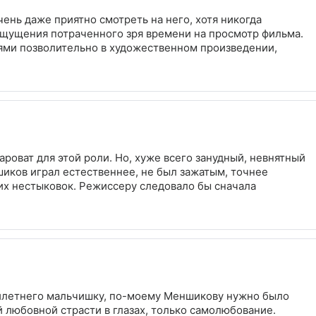
ень даже приятно смотреть на него, хотя никогда
т ощущения потраченного зря времени на просмотр фильма.
ями позволительно в художественном произведении,
роват для этой роли. Но, хуже всего занудный, невнятный
шиков играл естественнее, не был зажатым, точнее
их нестыковок. Режиссеру следовало бы сначала
тилетнего мальчишку, по-моему Меншикову нужно было
ей любовной страсти в глазах, только самолюбование.