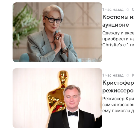
1 час назад
Костюмы из
аукционе
Одежду и аксе
приобрести н
Christie’s с 1
поддержку
1 час назад
Кристофер 
режиссеров
Режиссер Кри
самых кассовы
ему помогла д
момент