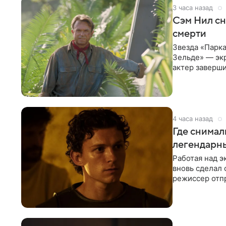
3 часа назад
Сэм Нил сн
смерти
Звезда «Парка
Зельде» — эк
актер заверши
События фил
4 часа назад
Где снимал
легендарн
Работая над 
вновь сделал 
режиссер отп
Северной Афр