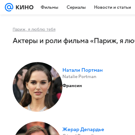
Фильмы
Сериалы
Новости и статьи
Париж, я люблю тебя
Актеры и роли фильма «Париж, я лю
Натали Портман
Natalie Portman
Франсин
Жерар Депардье