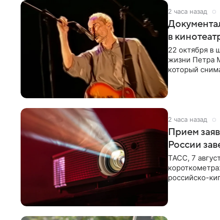
2 часа назад
Документа
в кинотеат
22 октября в
жизни Петра 
который снима
Новая работа
2 часа назад
Прием заяв
России зав
ТАСС, 7 авгус
короткометра
российско-кип
сценарии дол