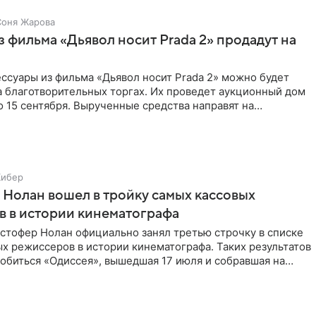
Соня Жарова
 фильма «Дьявол носит Prada 2» продадут на
ссуары из фильма «Дьявол носит Prada 2» можно будет
а благотворительных торгах. Их проведет аукционный дом
 по 15 сентября. Вырученные средства направят на
Кибер
Нолан вошел в тройку самых кассовых
 в истории кинематографа
стофер Нолан официально занял третью строчку в списке
х режиссеров в истории кинематографа. Таких результатов
обиться «Одиссея», вышедшая 17 июля и собравшая на