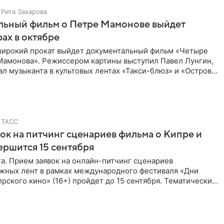
Рита Захарова
льный фильм о Петре Мамонове выйдет
рах в октябре
 широкий прокат выйдет документальный фильм «Четыре
Мамонова». Режиссером картины выступил Павел Лунгин,
л музыканта в культовых лентах «Такси-блюз» и «Остров».
ТАСС
ок на питчинг сценариев фильма о Кипре и
ершится 15 сентября
та. Прием заявок на онлайн-питчинг сценариев
жных лент в рамках международного фестиваля «Дни
рского кино» (16+) пройдет до 15 сентября. Тематически
жны быть