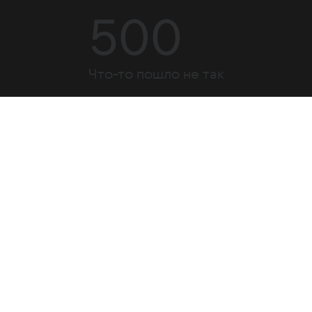
500
Что-то пошло не так