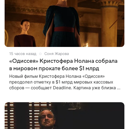
15 часов назад
Соня Жарова
«Одиссея» Кристофера Нолана собрала
в мировом прокате более $1 млрд
Новый фильм Кристофера Нолана «Одиссея»
преодолел отметку в $1 млрд мировых кассовых
сборов — сообщает Deadline. Картина уже близка к
тому, чтобы стать самым успешным фильмом в
карьере режиссера. Сейчас первое