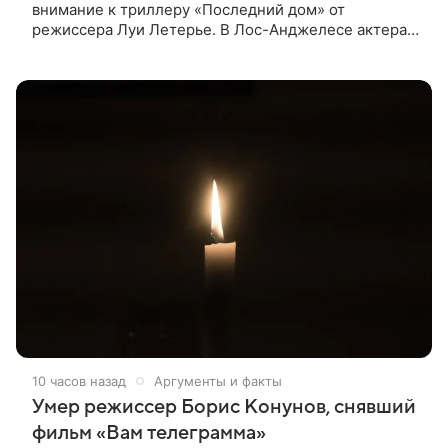
внимание к триллеру «Последний дом» от
режиссера Луи Летерье. В Лос-Анджелесе актера
на два дня поселили внутри рекламного билборда,
оформленного как фасад жилого
10 часов назад
Аргументы и факты
Умер режиссер Борис Конунов, снявший
фильм «Вам телеграмма»