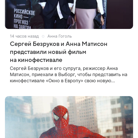
14 часов назад
Анна Гоголь
Сергей Безруков и Анна Матисон
представили новый фильм
на кинофестивале
Сергей Безруков и его супруга, режиссер Анна
Матисон, приехали в Выборг, чтобы представить на
кинофестивале «Окно в Европу» свою новую
совместную работу — семейную комедию «Не по-
детски». Фильм рассказывает об