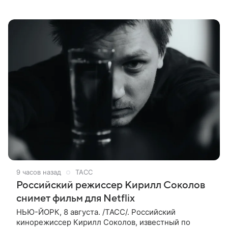
которые имеют прямое отношение к СВО. Такое
мнение ТАСС в кулуарах
9 часов назад
ТАСС
Российский режиссер Кирилл Соколов
снимет фильм для Netflix
НЬЮ-ЙОРК, 8 августа. /ТАСС/. Российский
кинорежиссер Кирилл Соколов, известный по