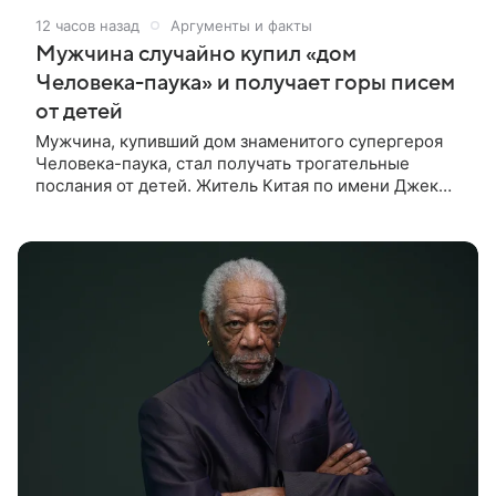
12 часов назад
Аргументы и факты
Мужчина случайно купил «дом
Человека-паука» и получает горы писем
от детей
Мужчина, купивший дом знаменитого супергероя
Человека-паука, стал получать трогательные
послания от детей. Житель Китая по имени Джек
Ши даже не подозревал, что приобрел
недвижимость, известную по комиксам