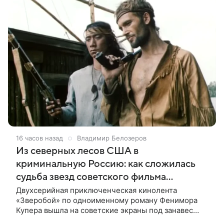
16 часов назад
Владимир Белозеров
Из северных лесов США в
криминальную Россию: как сложилась
судьба звезд советского фильма
«Зверобой»
Двухсерийная приключенческая кинолента
«Зверобой» по одноименному роману Фенимора
Купера вышла на советские экраны под занавес
существования СССР — в 1990 году. Фильм стал