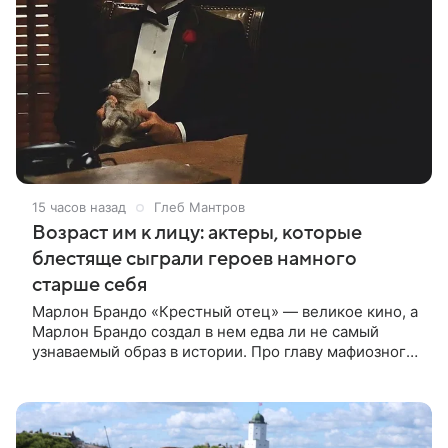
15 часов назад
Глеб Мантров
Возраст им к лицу: актеры, которые
блестяще сыграли героев намного
старше себя
Марлон Брандо «Крестный отец» — великое кино, а
Марлон Брандо создал в нем едва ли не самый
узнаваемый образ в истории. Про главу мафиозного
клана дона Вито Корлеоне знают даже те, кто не
смотрел картину