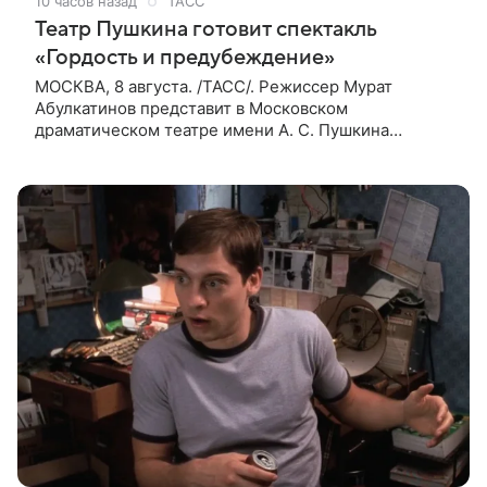
10 часов назад
ТАСС
Театр Пушкина готовит спектакль
«Гордость и предубеждение»
МОСКВА, 8 августа. /ТАСС/. Режиссер Мурат
Абулкатинов представит в Московском
драматическом театре имени А. С. Пушкина
спектакль «Гордость и предубеждение» по
одноименному роману английской писательницы
XVIII —