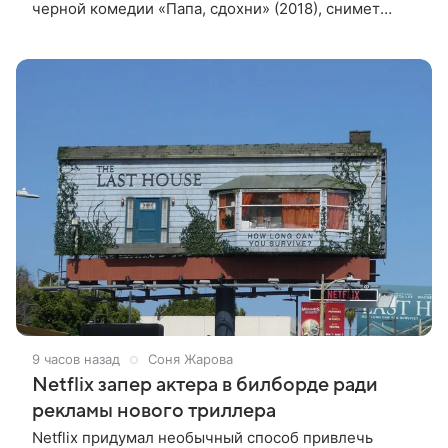
черной комедии «Папа, сдохни» (2018), снимет
научно-фантастический триллер Blur для
стримингового сервиса Netflix. Об этом
9 часов назад
Соня Жарова
Netflix запер актера в билборде ради
рекламы нового триллера
Netflix придумал необычный способ привлечь