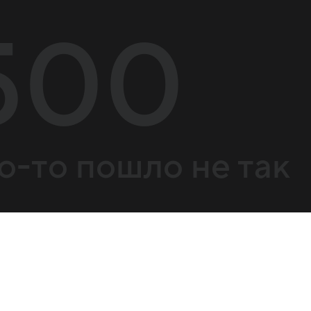
500
о-то пошло не так