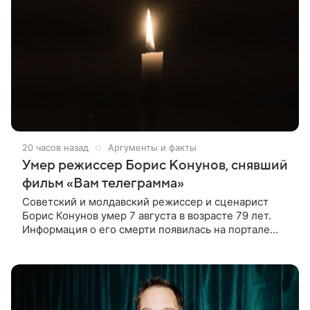
20 часов назад
Аргументы и факты
Умер режиссер Борис Конунов, снявший
фильм «Вам телеграмма»
Советский и молдавский режиссер и сценарист
Борис Конунов умер 7 августа в возрасте 79 лет.
Информация о его смерти появилась на портале
«Кино-Театр. Ру». О кончине кинематографиста
также сообщило Министерство