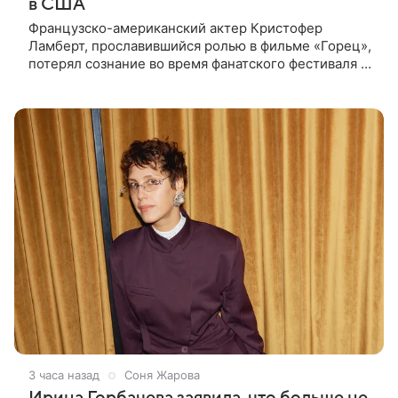
в США
Французско-американский актер Кристофер
Ламберт, прославившийся ролью в фильме «Горец»,
потерял сознание во время фанатского фестиваля в
США. Об этом сообщил портал TMZ, материал
перевел aif.ru. Инцидент
3 часа назад
Соня Жарова
Ирина Горбачева заявила, что больше не