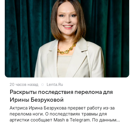
20 часов назад
Lenta.Ru
Раскрыты последствия перелома для
Ирины Безруковой
Актриса Ирина Безрукова прервет работу из-за
перелома ноги. О последствиях травмы для
артистки сообщает Mash в Telegram. По данным
издания, Безрукова пропустит 15 спектаклей —
восемь показов «Женитьбы Фигаро»,