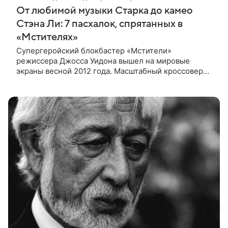
От любимой музыки Старка до камео
Стэна Ли: 7 пасхалок, спрятанных в
«Мстителях»
Супергеройский блокбастер «Мстители»
режиссера Джосса Уидона вышел на мировые
экраны весной 2012 года. Масштабный кроссовер
подвел черту под первой фазой медиафраншизы
Marvel и заложил основу для дальнейшего