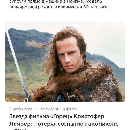
супруги прямо в машине в Панаме. Модель
планировала рожать в клинике на 30-м этаже
небоскреба с видом на Тихий океан, однако пара не
успела вовремя добраться до
2 часа назад
Аргументы и факты
Звезда фильма «Горец» Кристофер
Ламберт потерял сознание на комиконе