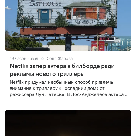
19 часов назад
Соня Жарова
Netflix запер актера в билборде ради
рекламы нового триллера
Netflix придумал необычный способ привлечь
внимание к триллеру «Последний дом» от
режиссера Луи Летерье. В Лос-Анджелесе актера
на два дня поселили внутри рекламного билборда,
оформленного как фасад жилого