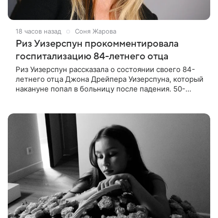
18 часов назад
Соня Жарова
Риз Уизерспун прокомментировала
госпитализацию 84-летнего отца
Риз Уизерспун рассказала о состоянии своего 84-
летнего отца Джона Дрейпера Уизерспуна, который
накануне попал в больницу после падения. 50-
летняя актриса сообщила, что сейчас с ним все в
порядке. «Я хочу, чтобы