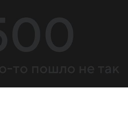
500
о-то пошло не так