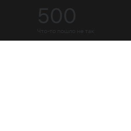
500
Что-то пошло не так