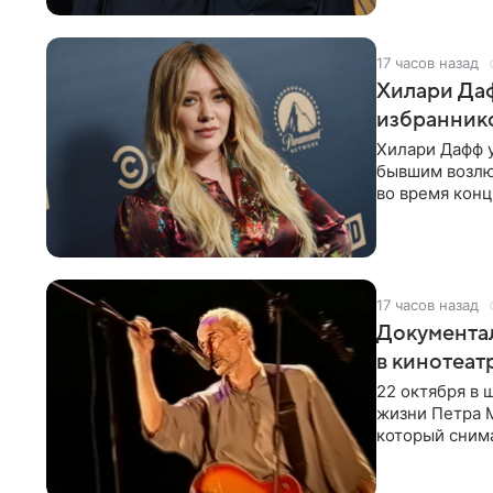
17 часов назад
Хилари Даф
избраннико
Хилари Дафф 
бывшим возлю
во время конц
Lucky Me» — 
17 часов назад
Документа
в кинотеат
22 октября в
жизни Петра 
который снима
Новая работа