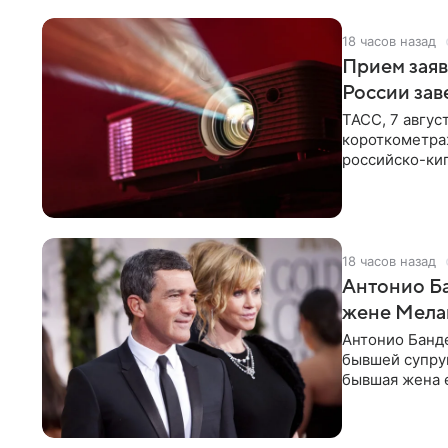
18 часов назад
Прием заяв
России зав
ТАСС, 7 авгус
короткометра
российско-кип
сценарии дол
18 часов назад
Антонио Ба
жене Мела
Антонио Банде
бывшей супру
бывшая жена е
актер. По