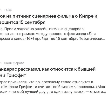
ТАСС
ок на питчинг сценариев фильма о Кипре и
ершится 15 сентября
та. Прием заявок на онлайн-питчинг сценариев
жных лент в рамках международного фестиваля «Дни
рского кино» (16+) пройдет до 15 сентября. Тематически
жны быть
Соня Жарова
ндерас рассказал, как относится к бывшей
ни Гриффит
рас признался, что по-прежнему тепло относится к
ге Мелани Гриффит и считает ее близким человеком. «Моя
сли и не мой лучший друг, то один из лучших», — отметил