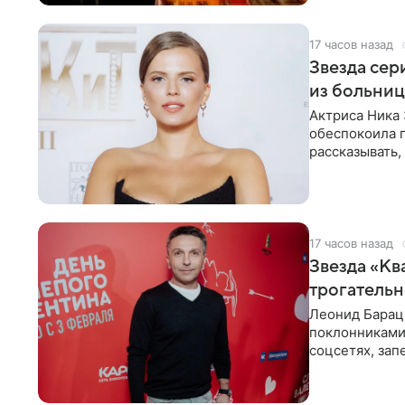
17 часов назад
Звезда сер
из больни
Актриса Ника 
обеспокоила 
рассказывать,
что сейчас
17 часов назад
Звезда «Кв
трогатель
Леонид Барац,
поклонниками
соцсетях, зап
чем говорят