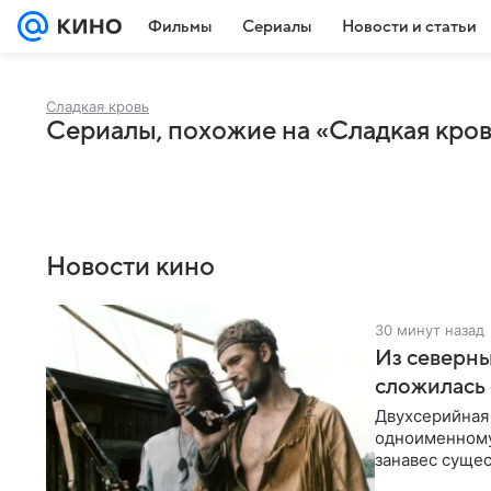
Фильмы
Сериалы
Новости и статьи
Сладкая кровь
Сериалы, похожие на «Сладкая кро
Новости кино
30 минут назад
Из северны
сложилась 
Двухсерийная
одноименному
занавес сущес
режиссерской