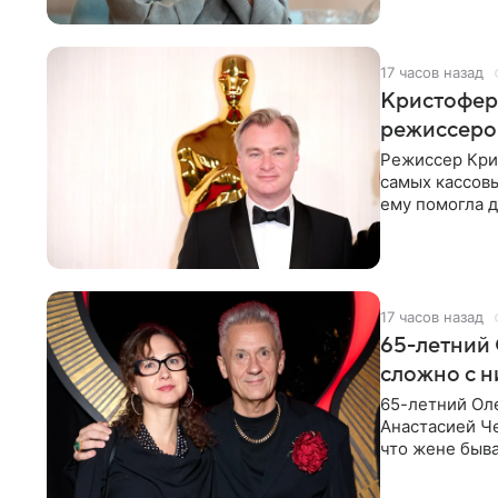
17 часов назад
Кристофер 
режиссеров
Режиссер Кри
самых кассовы
ему помогла д
момент
17 часов назад
65-летний 
сложно с н
65-летний Ол
Анастасией Че
что жене быва