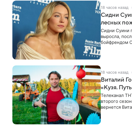
18 часов назад
Сидни Суи
лесных по
Сидни Суини п
выросла, посл
бойфрендом С
пожертвовани
18 часов назад
Виталий Го
«Кузя. Путь
Телеканал ТН
второго сезон
вернется Вита
Денис Бузин,