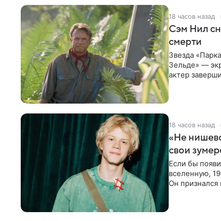
18 часов назад
Сэм Нил сн
смерти
Звезда «Парка
Зельде» — эк
актер заверши
События фил
18 часов назад
«Не нишево
свои зумер
Если бы появ
вселенную, 19
Он признался 
вместе с