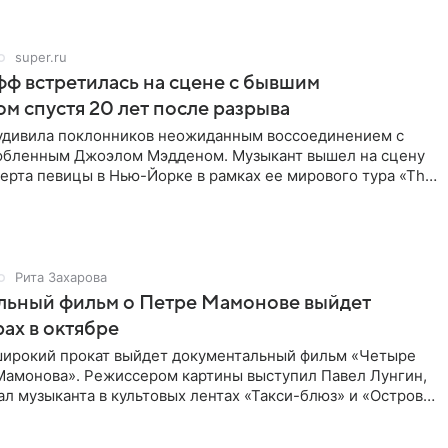
super.ru
ф встретилась на сцене с бывшим
м спустя 20 лет после разрыва
удивила поклонников неожиданным воссоединением с
бленным Джоэлом Мэдденом. Музыкант вышел на сцену
ерта певицы в Нью-Йорке в рамках ее мирового тура «The
спустя
Рита Захарова
льный фильм о Петре Мамонове выйдет
рах в октябре
 широкий прокат выйдет документальный фильм «Четыре
Мамонова». Режиссером картины выступил Павел Лунгин,
л музыканта в культовых лентах «Такси-блюз» и «Остров».