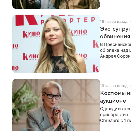
16 часов назад
Экс-супру
обвинения 
В Пресненско
об опеке над
Андрея Сороки
Адвокаты
16 часов назад
Костюмы из
аукционе
Одежду и аксе
приобрести н
Christie’s с 1
поддержку