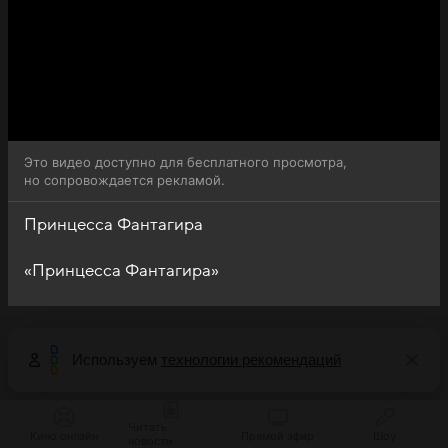
Это видео доступно для бесплатного просмотра,
но сопровождается рекламой.
Принцесса Фантагира
«Принцесса Фантагира»
Используем
технологии рекомендаций
Читать
Кино онлайн
Прямой эфир
Шоу
новости