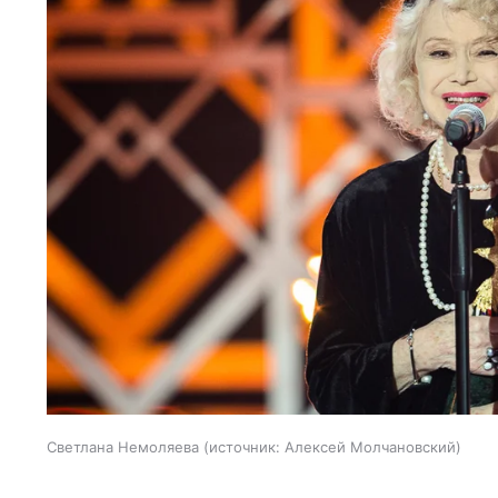
Светлана Немоляева
источник:
Алексей Молчановский