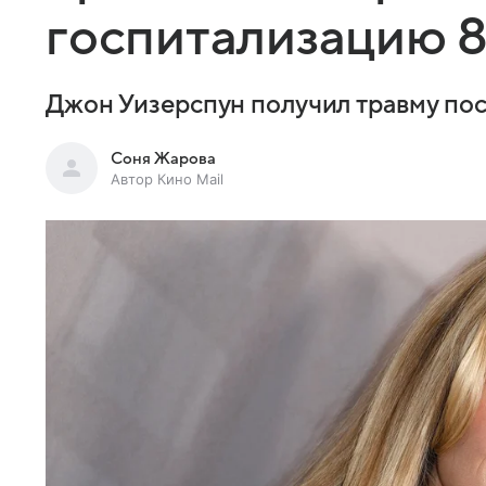
госпитализацию 8
Джон Уизерспун получил травму пос
Соня Жарова
Автор Кино Mail