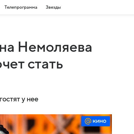
Телепрограмма
Звезды
ана Немоляева
очет стать
гостят у нее