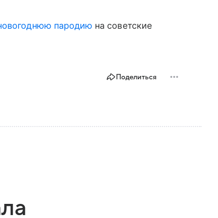
 новогоднюю пародию
на советские
Поделиться
ала