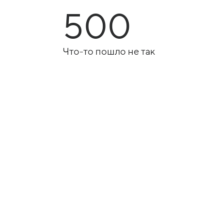
500
Что-то пошло не так