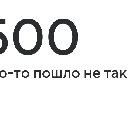
500
о-то пошло не так