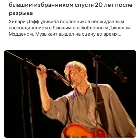
бывшим избранником спустя 20 лет после
разрыва
Хилари Дафф удивила поклонников неожиданным
воссоединением с бывшим возлюбленным Джоэлом
Мэдденом. Музыкант вышел на сцену во время
концерта певицы в Нью-Йорке в рамках ее мирового
тура «The Lucky Me» — спустя