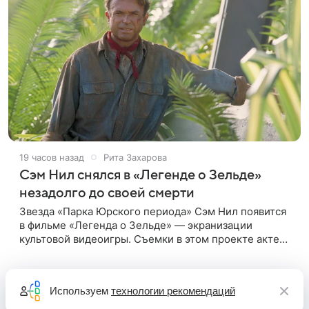
19 часов назад
Рита Захарова
Сэм Нил снялся в «Легенде о Зельде»
незадолго до своей смерти
Звезда «Парка Юрского периода» Сэм Нил появится
в фильме «Легенда о Зельде» — экранизации
культовой видеоигры. Съемки в этом проекте актер
завершил незадолго до ухода из жизни, сообщает
Deadline. События фильма
Используем
технологии рекомендаций