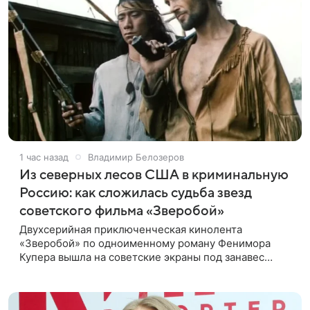
1 час назад
Владимир Белозеров
Из северных лесов США в криминальную
Россию: как сложилась судьба звезд
советского фильма «Зверобой»
Двухсерийная приключенческая кинолента
«Зверобой» по одноименному роману Фенимора
Купера вышла на советские экраны под занавес
существования СССР — в 1990 году. Фильм стал
дебютной режиссерской работой Андрея