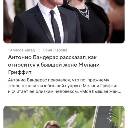
19 часов назад
Соня Жарова
Антонио Бандерас рассказал, как
относится к бывшей жене Мелани
Гриффит
Антонио Бандерас признался, что по-прежнему
тепло относится к бывшей супруге Мелани Гриффит
и считает ее близким человеком. «Моя бывшая жена
если и не мой лучший друг, то один из лучших», —
отметил актер. По