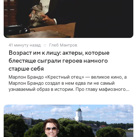
41 минуту назад
Глеб Мантров
Возраст им к лицу: актеры, которые
блестяще сыграли героев намного
старше себя
Марлон Брандо «Крестный отец» — великое кино, а
Марлон Брандо создал в нем едва ли не самый
узнаваемый образ в истории. Про главу мафиозного
клана дона Вито Корлеоне знают даже те, кто не
смотрел картину