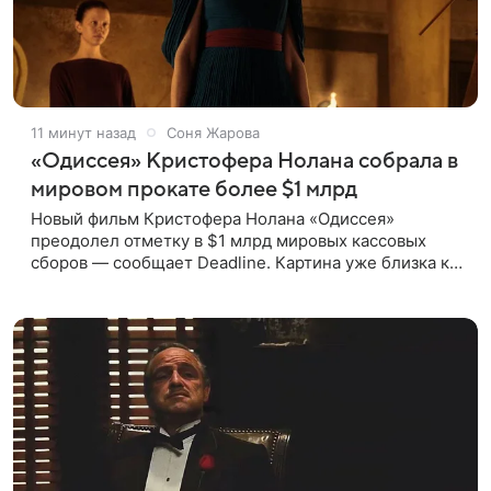
11 минут назад
Соня Жарова
«Одиссея» Кристофера Нолана собрала в
мировом прокате более $1 млрд
Новый фильм Кристофера Нолана «Одиссея»
преодолел отметку в $1 млрд мировых кассовых
сборов — сообщает Deadline. Картина уже близка к
тому, чтобы стать самым успешным фильмом в
карьере режиссера. Сейчас первое