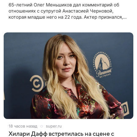
65-летний Олег Меньшиков дал комментарий об
отношениях с супругой Анастасией Черновой,
которая младше него на 22 года. Актер признался,
что жене бывает непросто в семейной жизни. «Я
понимаю, что это
18 часов назад
super.ru
Хилари Дафф встретилась на сцене с