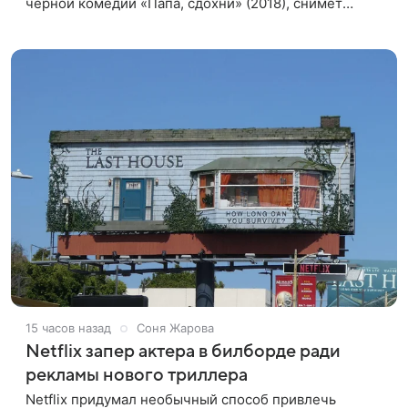
черной комедии «Папа, сдохни» (2018), снимет
научно-фантастический триллер Blur для
стримингового сервиса Netflix. Об этом
15 часов назад
Соня Жарова
Netflix запер актера в билборде ради
рекламы нового триллера
Netflix придумал необычный способ привлечь