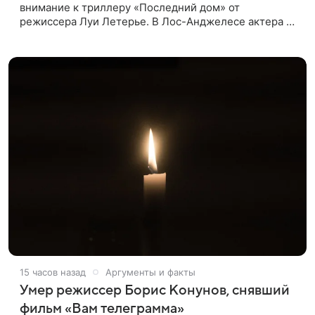
внимание к триллеру «Последний дом» от
режиссера Луи Летерье. В Лос-Анджелесе актера на
два дня поселили внутри рекламного билборда,
оформленного как фасад жилого
15 часов назад
Аргументы и факты
Умер режиссер Борис Конунов, снявший
фильм «Вам телеграмма»