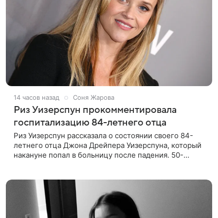
14 часов назад
Соня Жарова
Риз Уизерспун прокомментировала
госпитализацию 84-летнего отца
Риз Уизерспун рассказала о состоянии своего 84-
летнего отца Джона Дрейпера Уизерспуна, который
накануне попал в больницу после падения. 50-
летняя актриса сообщила, что сейчас с ним все в
порядке. «Я хочу, чтобы