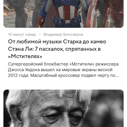
15 минут назад
Владимир Белозеров
От любимой музыки Старка до камео
Стэна Ли: 7 пасхалок, спрятанных в
«Мстителях»
Супергеройский блокбастер «Мстители» режиссера
Джосса Уидона вышел на мировые экраны весной
2012 года. Масштабный кроссовер подвел черту под
первой фазой медиафраншизы Marvel и заложил
основу для дальнейшего