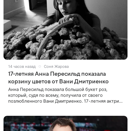
14 часов назад
Соня Жарова
17-летняя Анна Пересильд показала
корзину цветов от Вани Дмитриенко
Анна Пересильд показала большой букет роз,
который, судя по всему, получилa от своего
позлюбленного Вани Дмитриенко. 17-летняя актриса
опубликовала в соцсетях фотографии с цветами и
подписала их словами: «Я