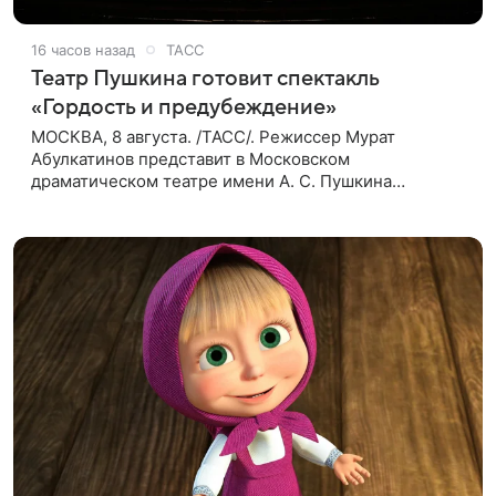
16 часов назад
ТАСС
Театр Пушкина готовит спектакль
«Гордость и предубеждение»
МОСКВА, 8 августа. /ТАСС/. Режиссер Мурат
Абулкатинов представит в Московском
драматическом театре имени А. С. Пушкина
спектакль «Гордость и предубеждение» по
одноименному роману английской писательницы
XVIII —