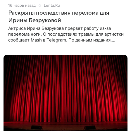
16 часов назад
Lenta.Ru
Раскрыты последствия перелома для
Ирины Безруковой
Актриса Ирина Безрукова прервет работу из-за
перелома ноги. О последствиях травмы для артистки
сообщает Mash в Telegram. По данным издания,
Безрукова пропустит 15 спектаклей — восемь
показов «Женитьбы Фигаро»,