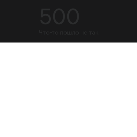
500
Что-то пошло не так