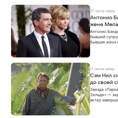
10 часов назад
Антонио Б
жене Мела
Антонио Банде
бывшей супру
бывшая жена е
актер. По
11 часов назад
Сэм Нил сн
до своей 
Звезда «Парка
Зельде» — эк
актер заверши
События фил