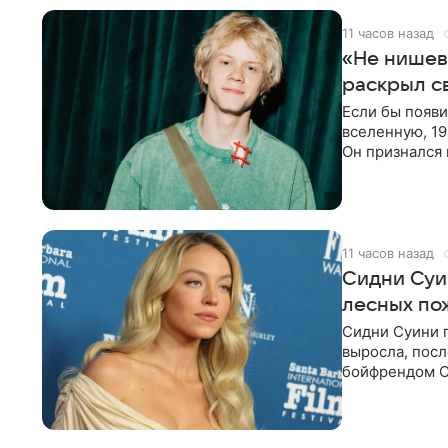
11 часов назад
«Не нишев
раскрыл с
Если бы появ
вселенную, 19
Он признался 
вместе с
11 часов назад
Сидни Суи
лесных по
Сидни Суини п
выросла, посл
бойфрендом С
пожертвовани