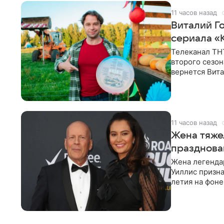
11 часов назад
Виталий Г
сериала «К
Телеканал ТН
второго сезон
вернется Вита
Денис Бузин,
11 часов назад
Жена тяже
празднова
Жена легенда
Уиллис призна
летия на фоне
заявила,