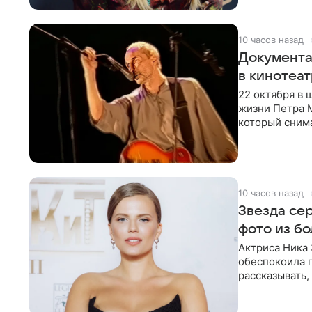
10 часов назад
Документа
в кинотеат
22 октября в
жизни Петра 
который снима
Новая работа
10 часов назад
Звезда се
фото из б
Актриса Ника 
обеспокоила 
рассказывать,
что сейчас