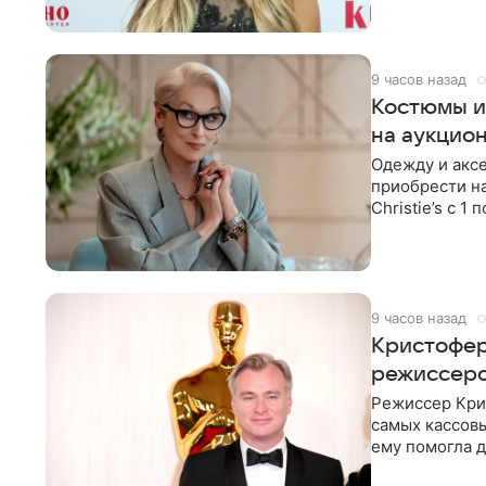
9 часов назад
Костюмы и
на аукцио
Одежду и аксе
приобрести н
Christie’s с 1
поддержку
9 часов назад
Кристофер
режиссеро
Режиссер Кри
самых кассовы
ему помогла д
момент