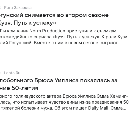
Рита Захарова
огунский снимается во втором сезоне
узя. Путь к успеху»
Т и компания Norm Production приступили к съемкам
а комедийного сериала «Кузя. Путь к успеху». К роли Кузи
лий Гогунский. Вместе с ним в новом сезоне сыграют
Lenta.Ru
лобольного Брюса Уиллиса покаялась за
ние 50-летия
рного голливудского актера Брюса Уиллиса Эмма Хеминг-
лась, что испытывает чувство вины из-за празднования 50-
 тяжелой болезни мужа. Об этом пишет Daily Mail. Эмма