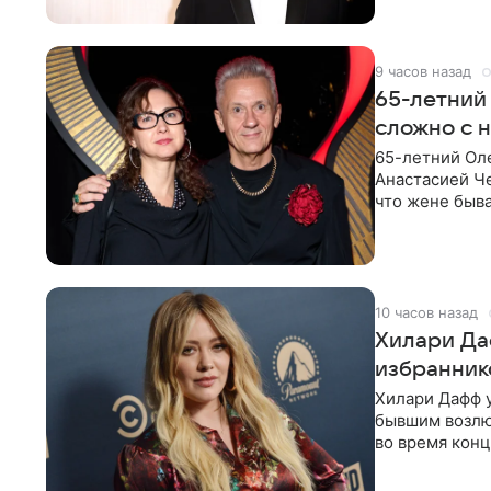
9 часов назад
65-летний
сложно с 
65-летний Ол
Анастасией Че
что жене быва
10 часов назад
Хилари Да
избранник
Хилари Дафф 
бывшим возлю
во время конц
Lucky Me» — 