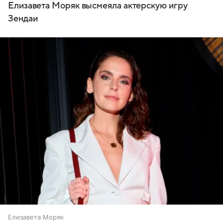
Елизавета Моряк высмеяла актерскую игру
Зендаи
Елизавета Моряк