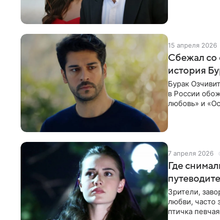
звезды сериа
15 апреля 2026
Сбежал со 
история Бу
Бурак Озчивит
в России обож
любовь» и «Ос
снимался в
7 апреля 2026
Где снимал
путеводите
Зрители, зав
любви, часто 
птичка певчая