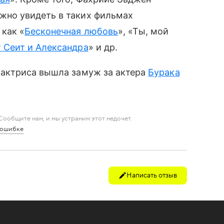
жно увидеть в таких фильмах
 как «
Бесконечная любовь
», «Ты, мой
 Сеит и Александра
» и др.
у актриса вышла замуж за актера
Бурака
ообщите нам, и мы устраним этот недочет.
 ошибке
Написать отзыв