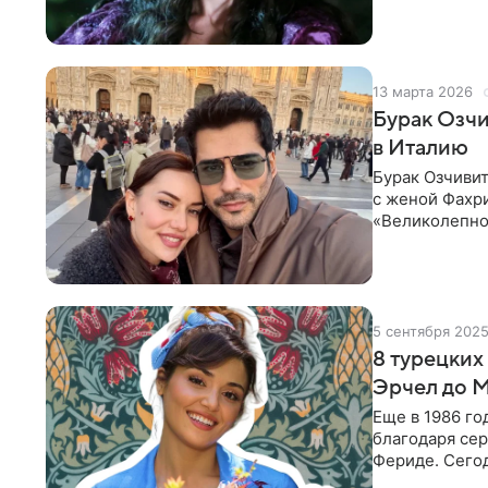
своей
13 марта 2026
Бурак Озчи
в Италию
Бурак Озчивит
с женой Фахри
«Великолепног
время путеше
5 сентября 202
8 турецких
Эрчел до 
Еще в 1986 го
благодаря сер
Фериде. Сего
красота и тал