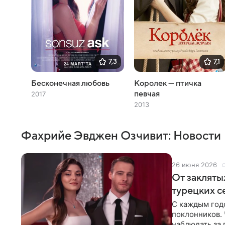
7,3
7,1
Бесконечная любовь
Королек — птичка
певчая
2017
2013
Фахрийе Эвджен Озчивит: Новости
26 июня 2026
От закляты
турецких с
С каждым год
поклонников. 
наблюдать за 