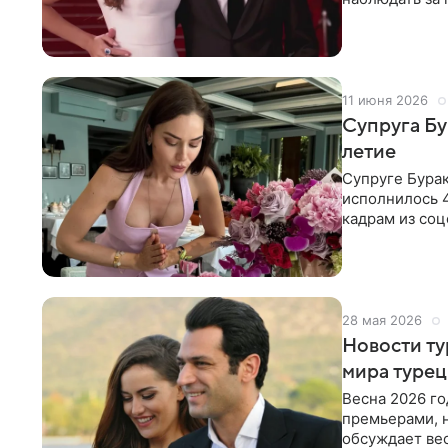
самые яркие 
11 июня 2026
Супруга Бу
летие
Супруге Бурак
исполнилось 4
кадрам из соц
задула свечи 
28 мая 2026
Новости ту
мира турец
Весна 2026 г
премьерами, 
обсуждает вес