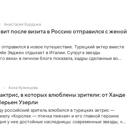
Анастасия Бурдужа
вит после визита в Россию отправился с женой
 отправился в новое путешествие. Турецкий актер вместе
йе Эвджен отдыхает в Италии. Супруга звезды
о века» в личном блоге показала, кадры сделанные во
ствия.
5
Анна Кузнецова
 актрис, в которых влюблены зрители: от Ханде
Мерьем Узерли
ду российский зритель влюбился в турецких актрис —
иалу «Королек — птичка певчая» и его главной героине
дня у нее достойные наследницы: современные звезды, чья
ант