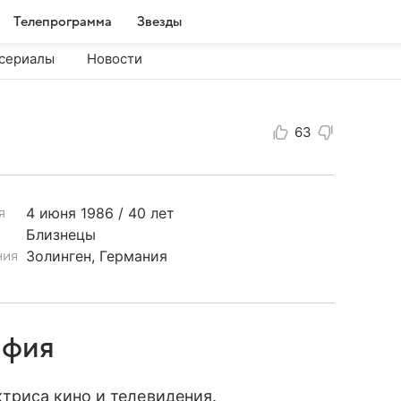
Телепрограмма
Звезды
сериалы
Новости
63
4 июня
1986 / 40 лет
я
Близнецы
Золинген, Германия
ния
афия
ктриса кино и телевидения.