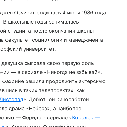
джен Озчивит родилась 4 июня 1986 года
е. В школьные годы занималась
ной студии, а после окончания школы
на факультет социологии и менеджмента
орфский университет.
у девушка сыграла свою первую роль
ении — в сериале «Никогда не забывай».
о Фахрийе решила продолжить актерскую
явшись в таких телепроектах, как
Листопад
». Дебютной киноработой
ала драма «Небеса», а наиболее
ролью — Фериде в сериале «
Королек —
чая
». Кроме того, Фахрийе Эвджен