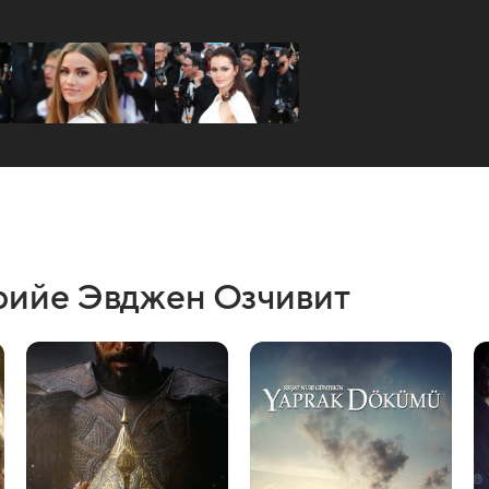
рийе Эвджен Озчивит