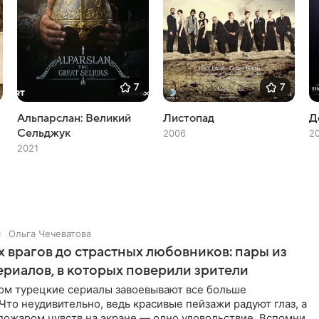
7
7
Альпарслан: Великий
Листопад
Д
Сельджук
2006
2
2021
Ольга Чечеватова
х врагов до страстных любовников: пары из
ериалов, в которых поверили зрители
ом турецкие сериалы завоевывают все больше
Что неудивительно, ведь красивые пейзажи радуют глаз, а
пожаром чувств на экране — одно удовольствие. Вспомним