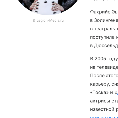
Фахрийе Эв
в Золинген
© Legion-Media.ru
в театраль
поступила 
в Дюссельд
В 2005 год
на телевид
После этог
карьеру, сн
«Тоска» и «
актрисы ст
известной 
птичка пев