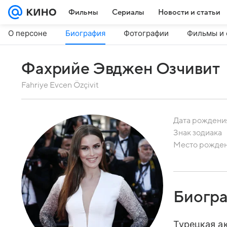
Фильмы
Сериалы
Новости и статьи
О персоне
Биография
Фотографии
Фильмы и 
Фахрийе Эвджен Озчивит
Fahriye Evcen Özçivit
Дата рождени
Знак зодиака
Место рожде
Биогр
Турецкая а