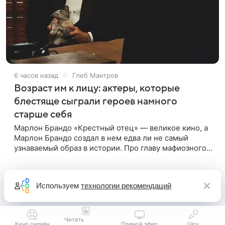
6 часов назад
Глеб Мантров
Возраст им к лицу: актеры, которые
блестяще сыграли героев намного
старше себя
Марлон Брандо «Крестный отец» — великое кино, а
Марлон Брандо создал в нем едва ли не самый
узнаваемый образ в истории. Про главу мафиозного
клана дона Вито Корлеоне знают даже те, кто не
смотрел картину
Используем
технологии рекомендаций
Читать
Кино онлайн
Прямой эфир
Шоу