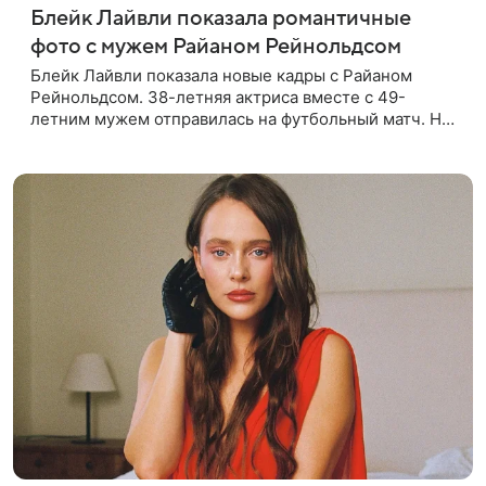
Блейк Лайвли показала романтичные
фото с мужем Райаном Рейнольдсом
Блейк Лайвли показала новые кадры с Райаном
Рейнольдсом. 38-летняя актриса вместе с 49-
летним мужем отправилась на футбольный матч. На
стадионе супругов сопровождал фотограф Гай Арох,
который сделал серию