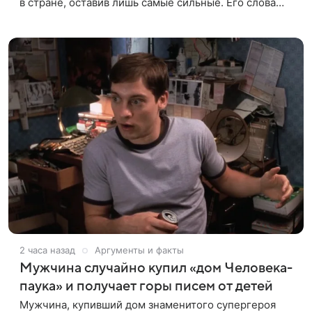
в стране, оставив лишь самые сильные. Его слова
передает издание Super. Преподаватель ГИТИСа
посетовал на то, что
2 часа назад
Аргументы и факты
Мужчина случайно купил «дом Человека-
паука» и получает горы писем от детей
Мужчина, купивший дом знаменитого супергероя