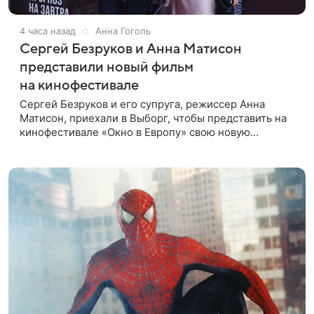
4 часа назад
Анна Гоголь
Сергей Безруков и Анна Матисон
представили новый фильм
на кинофестивале
Сергей Безруков и его супруга, режиссер Анна
Матисон, приехали в Выборг, чтобы представить на
кинофестивале «Окно в Европу» свою новую
совместную работу — семейную комедию «Не по-
детски». Фильм рассказывает об