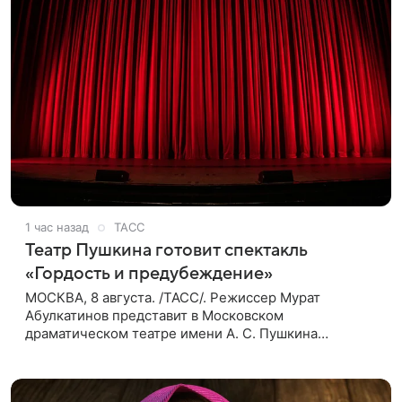
1 час назад
ТАСС
Театр Пушкина готовит спектакль
«Гордость и предубеждение»
МОСКВА, 8 августа. /ТАСС/. Режиссер Мурат
Абулкатинов представит в Московском
драматическом театре имени А. С. Пушкина
спектакль «Гордость и предубеждение» по
одноименному роману английской писательницы
XVIII —