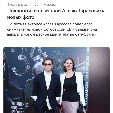
4 часа назад
Соня Жарова
Поклонники не узнали Аглаю Тарасову на
новых фото
32-летняя актриса Аглая Тарасова поделилась
снимками из новой фотосессии. Для съемки она
выбрала ярко-красное мини-платье с глубоким
вырезом и открытыми плечами. Наряд украшен
объемной драпировкой на талии и