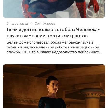
5 часов назад
Соня Жарова
Белый дом использовал образ Человека-
паука в кампании против мигрантов
Белый дом использовал образ Человека-паука в
публикации, посвященной работе иммиграционной
службы ICE. Это вызвало недовольство поклонников
Marvel — сообщает TMZ. На изображении
супергерой опутывает паутиной