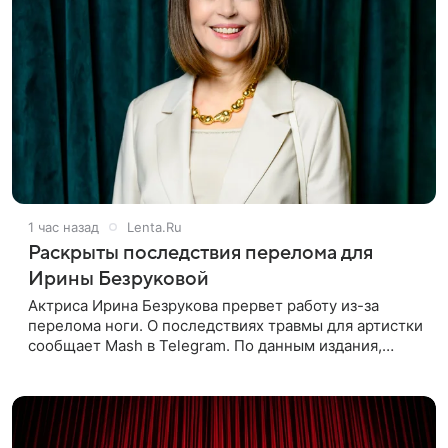
1 час назад
Lenta.Ru
Раскрыты последствия перелома для
Ирины Безруковой
Актриса Ирина Безрукова прервет работу из-за
перелома ноги. О последствиях травмы для артистки
сообщает Mash в Telegram. По данным издания,
Безрукова пропустит 15 спектаклей — восемь
показов «Женитьбы Фигаро»,