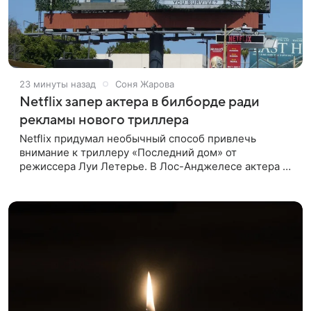
23 минуты назад
Соня Жарова
Netflix запер актера в билборде ради
рекламы нового триллера
Netflix придумал необычный способ привлечь
внимание к триллеру «Последний дом» от
режиссера Луи Летерье. В Лос-Анджелесе актера на
два дня поселили внутри рекламного билборда,
оформленного как фасад жилого