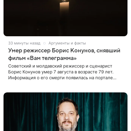
33 минуты назад
Аргументы и факты
Умер режиссер Борис Конунов, снявший
фильм «Вам телеграмма»
Советский и молдавский режиссер и сценарист
Борис Конунов умер 7 августа в возрасте 79 лет.
Информация о его смерти появилась на портале
«Кино-Театр. Ру». О кончине кинематографиста
также сообщило Министерство