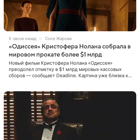
5 часов назад
Соня Жарова
«Одиссея» Кристофера Нолана собрала в
мировом прокате более $1 млрд
Новый фильм Кристофера Нолана «Одиссея»
преодолел отметку в $1 млрд мировых кассовых
сборов — сообщает Deadline. Картина уже близка к
тому, чтобы стать самым успешным фильмом в
карьере режиссера. Сейчас первое