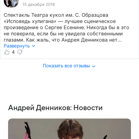
15 декабря 2016
Спектакль Театра кукол им. С. Образцова
«Исповедь хулигана» — лучшее сценическое
произведение о Сергее Есенине. Никогда бы в это
не поверила, если бы не увидела собственными
глазами. Как жаль, что Андрея Денникова нет
с нами. Какое счастье, что он был и успел выразить
Развернуть
себя так своеобразно, просто и гениально.
4
Показать все отзывы
Андрей Денников: Новости