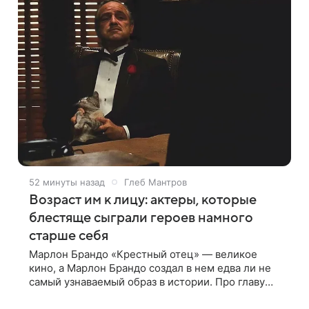
52 минуты назад
Глеб Мантров
Возраст им к лицу: актеры, которые
блестяще сыграли героев намного
старше себя
Марлон Брандо «Крестный отец» — великое
кино, а Марлон Брандо создал в нем едва ли не
самый узнаваемый образ в истории. Про главу
мафиозного клана дона Вито Корлеоне знают