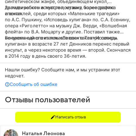
синтетическом жанре, объединяющем кукол,
драматическое искусство, музыку, хореографию
За годы работы в театре поставил более десятка
и вокал.
спектаклей, среди которых «Маленькие трагедии»
по А.С. Пушкину, «Исповедь хулигана» по. С.А. Есенину,
опера «Риголетто» на музыку Дж. Верди, «Волшебная
флейта» по В.А. Моцарту и другие. Поставил также
некукольный спектакль «Левша» в Театре сатиры.
Во время одного из показов спектакля «Исповедь
хулигана» в возрасте 27 лет Денников перенес первый
инсульт, а через некоторое время — второй. Скончался
в 2014 году в день своего 36-летия.
Нашли ошибку? Сообщите нам, и мы устраним этот
недочет.
Сообщить об ошибке
Отзывы пользователей
Написать отзыв
Наталья Леонова