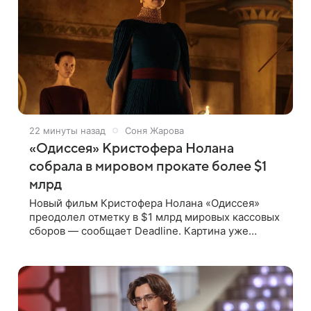
22 минуты назад
Соня Жарова
«Одиссея» Кристофера Нолана
собрала в мировом прокате более $1
млрд
Новый фильм Кристофера Нолана «Одиссея»
преодолел отметку в $1 млрд мировых кассовых
сборов — сообщает Deadline. Картина уже
близка к тому, чтобы стать самым успешным
фильмом в карьере режиссера. Сейчас первое