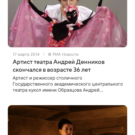
17 марта 2014
© РИА Новости
Артист театра Андрей Денников
скончался в возрасте 36 лет
Артист и режиссер столичного
Государственного академического центрального
театра кукол имени Образцова Андрей
Деннинков скончался в Москве, сообщили РИА
«Новости» в театре Андрей Денников родился 17
марта 1978 года