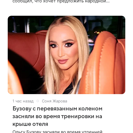
сообщил, что хочет предложить народной
артистке России Ларисе Долиной возглавить
вокальное отделение в первом в России
1 час назад
Соня Жарова
Бузову с перевязанным коленом
засняли во время тренировки на
крыше отеля
Ольгу Бузову засняли во время утренней