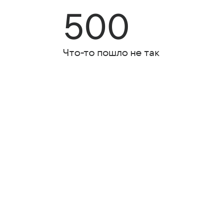
500
Что-то пошло не так