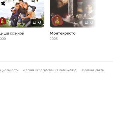
7,1
7,1
Дыши со мной
Монтекристо
Пасс
009
2008
2020
нциальности
Условия использования материалов
Обратная связь