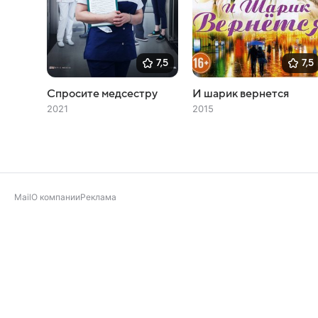
7,5
7,5
Спросите медсестру
И шарик вернется
2021
2015
Mail
О компании
Реклама