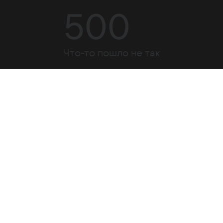
500
Что-то пошло не так