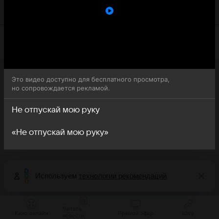
руку (Elimi birakma) доступна для бесплатного онлайн-
просмотра.
Это видео доступно для бесплатного просмотра,
но сопровождается рекламой.
Не отпускай мою руку
«Не отпускай мою руку»
Используем
технологии рекомендаций
Читать
Кино онлайн
Прямой эфир
Шоу
новости