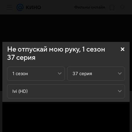
Фильмы онлайн
Не отпускай мою руку,
1
сезон
37
серия
1 сезон
37 серия
Ivi (HD)
«Кино Mail» представляет вашему вниманию 37-ю
серию 1-го сезона сериала Не отпускай мою руку (Elimi
birakma): вы можете ознакомиться с кратким
содержанием 37-й серии 1-ого сезона телесериала Не
отпускай мою руку (Elimi birakma) - обратите внимание,
что 37-я серия 1-го сезона сериала Не отпускай мою