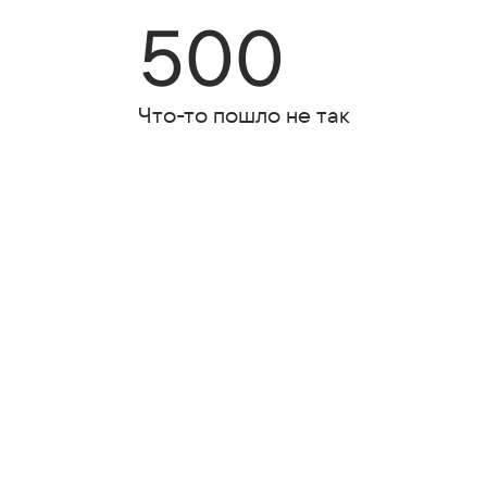
500
Что-то пошло не так