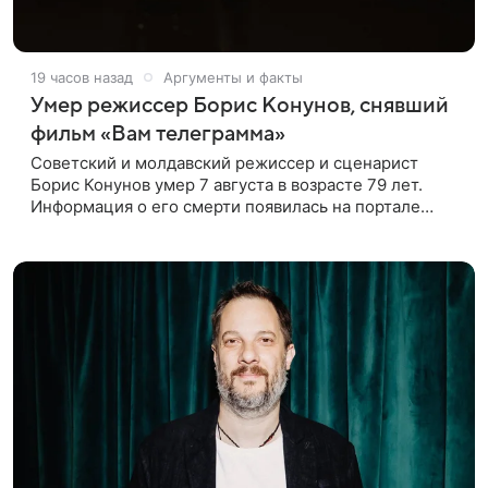
19 часов назад
Аргументы и факты
Умер режиссер Борис Конунов, снявший
фильм «Вам телеграмма»
Советский и молдавский режиссер и сценарист
Борис Конунов умер 7 августа в возрасте 79 лет.
Информация о его смерти появилась на портале
«Кино-Театр. Ру». О кончине кинематографиста
также сообщило Министерство