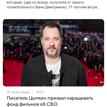
который, судя по всему, получилa от своего
позлюбленного Вани Дмитриенко. 17-летняя актриса
опубликовала в соцсетях фотографии с цветами и
подписала их словами: «Я
18 часов назад
ТАСС
Писатель Цыпкин призвал наращивать
фонд фильмов об СВО