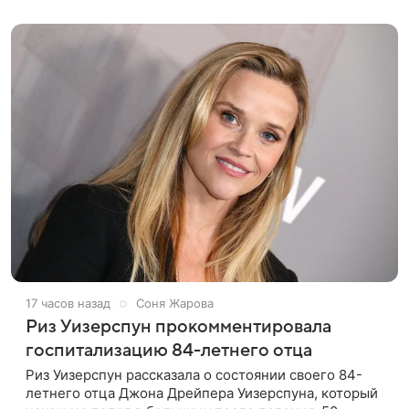
покинул кандидат искусств,
17 часов назад
Соня Жарова
Риз Уизерспун прокомментировала
госпитализацию 84-летнего отца
Риз Уизерспун рассказала о состоянии своего 84-
летнего отца Джона Дрейпера Уизерспуна, который