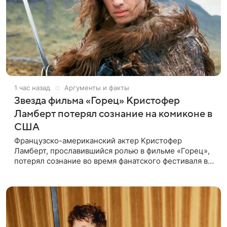
1 час назад
Аргументы и факты
Звезда фильма «Горец» Кристофер
Ламберт потерял сознание на комиконе в
США
Французско-американский актер Кристофер
Ламберт, прославившийся ролью в фильме «Горец»,
потерял сознание во время фанатского фестиваля в
США. Об этом сообщил портал TMZ, материал
перевел aif.ru. Инцидент