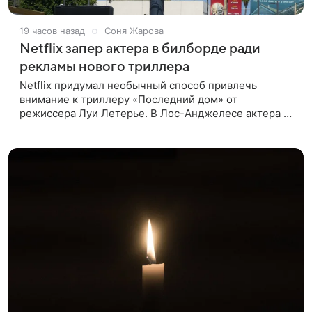
19 часов назад
Соня Жарова
Netflix запер актера в билборде ради
рекламы нового триллера
Netflix придумал необычный способ привлечь
внимание к триллеру «Последний дом» от
режиссера Луи Летерье. В Лос-Анджелесе актера на
два дня поселили внутри рекламного билборда,
оформленного как фасад жилого