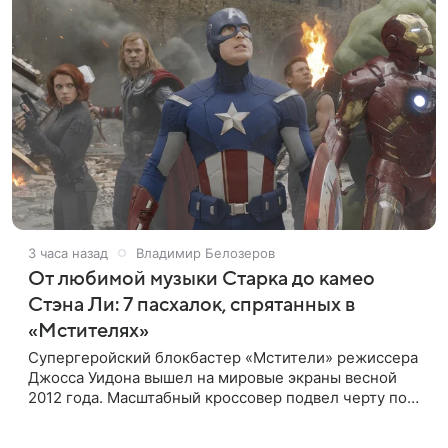
3 часа назад
Владимир Белозеров
От любимой музыки Старка до камео
Стэна Ли: 7 пасхалок, спрятанных в
«Мстителях»
Супергеройский блокбастер «Мстители» режиссера
Джосса Уидона вышел на мировые экраны весной
2012 года. Масштабный кроссовер подвел черту под
первой фазой медиафраншизы Marvel и заложил
основу для дальнейшего