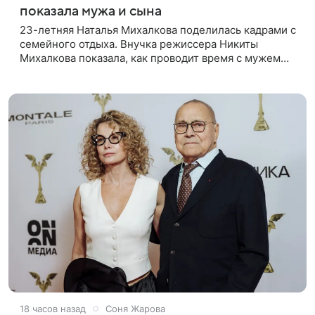
показала мужа и сына
23-летняя Наталья Михалкова поделилась кадрами с
семейного отдыха. Внучка режиссера Никиты
Михалкова показала, как проводит время с мужем
Артемом Степаненко и их полуторагодовалым
сыном Мишей. Среди прочих в
18 часов назад
Соня Жарова