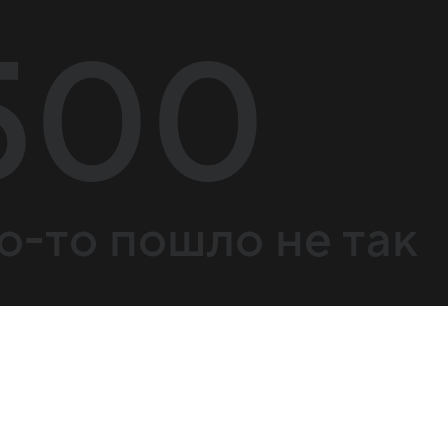
500
о-то пошло не так