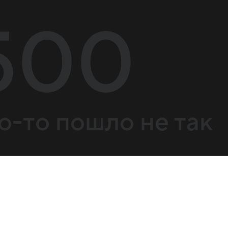
500
о-то пошло не так