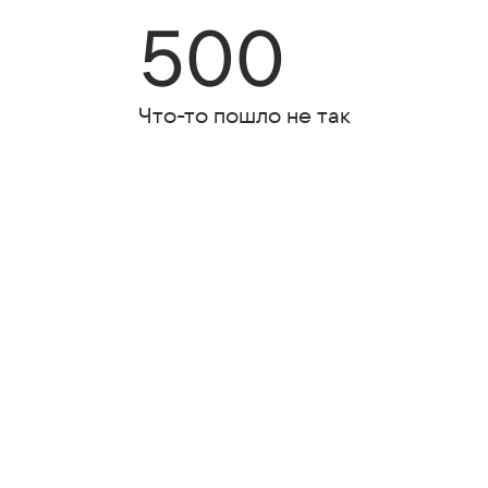
500
Что-то пошло не так